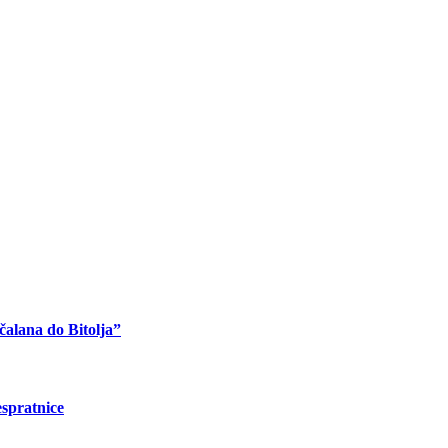
čalana do Bitolja”
espratnice