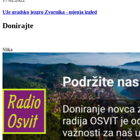
Uže gradsko jezgro Zvornika - mjenja izgled
Donirajte
Slika