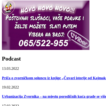
Podcast
13.03.2022
Priča o zvorničkom soluncu iz knjige „Čuvari istorije od Kajmak
19.02.2022
Urbanizacija Zvornika – na mjestu porodičnih kuća grade se viš
17.02.2022