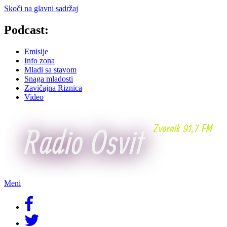
Skoči na glavni sadržaj
Podcast:
Emisije
Info zona
Mladi sa stavom
Snaga mladosti
Zavičajna Riznica
Video
Meni