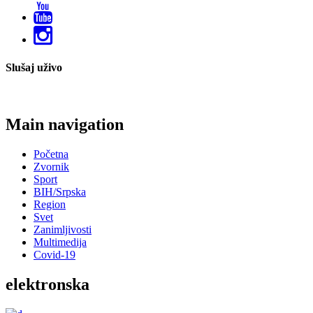
Slušaj uživo
Main navigation
Početna
Zvornik
Sport
BIH/Srpska
Region
Svet
Zanimljivosti
Multimedija
Covid-19
elektronska