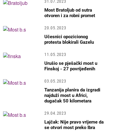
31.07.2023
Most Bratoljub od sutra
otvoren i za robni promet
20.05.2023
Učesnici opozicionog
protesta blokirali Gazelu
11.05.2023
Urušio se pješački most u
Finskoj - 27 povrijeđenih
03.05.2023
Tanzanija planira da izgradi
najduži most u Africi,
dugačak 50 kilometara
29.04.2023
Lajčak: Nije pravo vrijeme da
se otvori most preko Ibra