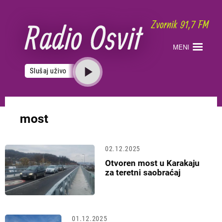
Skoči
na
glavni
sadržaj
MENI
Slušaj uživo
most
02.12.2025
Otvoren most u Karakaju
za teretni saobraćaj
01.12.2025