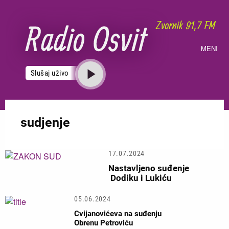
Skoči
na
glavni
sadržaj
MENI
Slušaj uživo
sudjenje
17.07.2024
Nastavljeno suđenje
Dodiku i Lukiću
05.06.2024
Cvijanovićeva na suđenju
Obrenu Petroviću