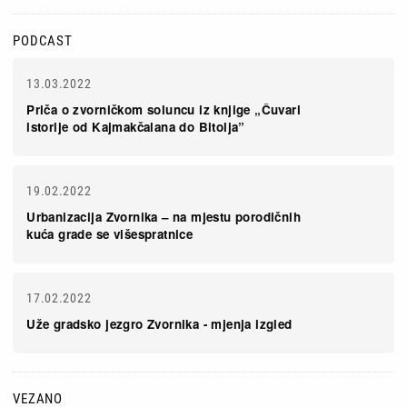
PODCAST
13.03.2022
Priča o zvorničkom soluncu iz knjige „Čuvari
istorije od Kajmakčalana do Bitolja”
19.02.2022
Urbanizacija Zvornika – na mjestu porodičnih
kuća grade se višespratnice
17.02.2022
Uže gradsko jezgro Zvornika - mjenja izgled
VEZANO