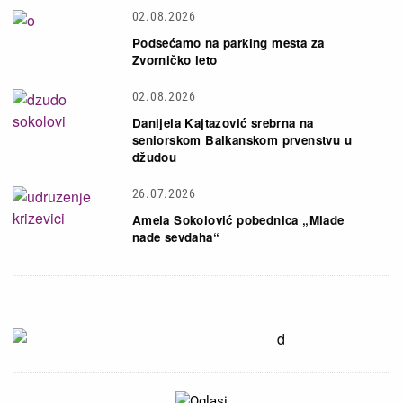
02.08.2026
Podsećamo na parking mesta za
Zvorničko leto
02.08.2026
Danijela Kajtazović srebrna na
seniorskom Balkanskom prvenstvu u
džudou
26.07.2026
Amela Sokolović pobednica „Mlade
nade sevdaha“
Slika