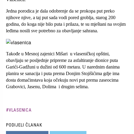
Jedna porodica je dala odobrenje da se prokopa put preko
njihove njive, a taj put sada vodi pored groblja, starog 200
godina, do koga nije bilo puta i prilaza, te su mještani na svojim
leđima nosili sve potrebno za obavljanje sahrana.
Slika
T
akođe u Mesnoj zajenici Mišari u vlaseničkoj opštini,
obavljaju se posljednje pripreme za asfaltiranje dionice puta
Garići-Gadžuni u dužini od 600 metara. U narednim danima
planira se sanacija i puta prema Donjim Stojišićima gdje ima
dosta domaćinstava koja očekuju novi put prema zaseocima
Grabovici, Jasenu, Dolima i drugim selima.
VLASENICA
PODIJELI ČLANAK