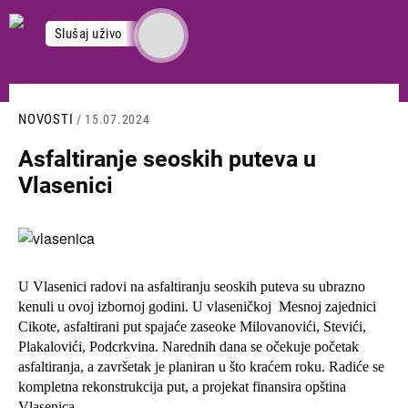
Skoči
na
Slušaj uživo
glavni
sadržaj
NOVOSTI
/ 15.07.2024
Asfaltiranje seoskih puteva u
Vlasenici
Slika
U Vlasenici radovi na asfaltiranju seoskih puteva su ubrazno
kenuli u ovoj izbornoj godini. U vlaseničkoj Mesnoj zajednici
Cikote, asfaltirani put spajaće zaseoke Milovanovići, Stevići,
Plakalovići, Podcrkvina. Narednih dana se očekuje početak
asfaltiranja, a završetak je planiran u što kraćem roku. Radiće se
kompletna rekonstrukcija put, a projekat finansira opština
Vlasenica.