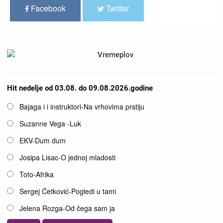
Facebook
Twitter
Hit nedelje od 03.08. do 09.08.2026.godine
Opcije
Bajaga i i instruktori-Na vrhovima prstiju
Suzanne Vega -Luk
EKV-Dum dum
Josipa Lisac-O jednoj mladosti
Toto-Afrika
Sergej Ćetković-Pogledi u tami
Jelena Rozga-Od čega sam ja