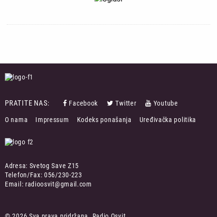
PRATITE NAS:
Facebook
Twitter
Youtube
FOOTER
O nama
Impressum
Kodeks ponašanja
Uređivačka politika
MENU
Adresa: Svetog Save Z15
Telefon/Fax: 056/230-223
Email: radioosvit@gmail.com
© 2026 Sva prava pridržana. Radio Osvit.