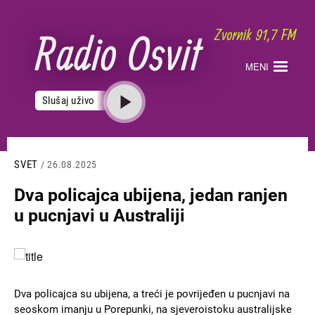
Skoči
na
glavni
sadržaj
MENI
Slušaj uživo
SVET
/ 26.08.2025
Dva policajca ubijena, jedan ranjen
u pucnjavi u Australiji
Slika
Dva policajca su ubijena, a treći je povrijeđen u pucnjavi na
seoskom imanju u Porepunki, na sjeveroistoku australijske