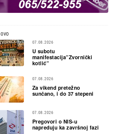
NOVO
07.08.2026
U subotu
manifestacija”Zvornički
kotlić”
07.08.2026
Za vikend pretežno
sunčano, i do 37 stepeni
07.08.2026
Pregovori o NIS-u
napreduju ka završnoj fazi