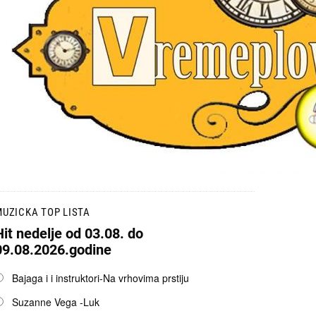
UZICKA TOP LISTA
Hit nedelje od 03.08. do
09.08.2026.godine
pcije
Bajaga i i instruktori-Na vrhovima prstiju
Suzanne Vega -Luk