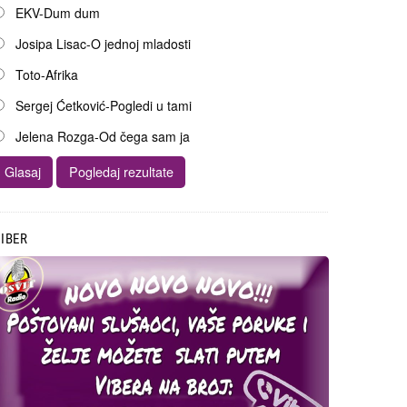
EKV-Dum dum
Josipa Lisac-O jednoj mladosti
Toto-Afrika
Sergej Ćetković-Pogledi u tami
Jelena Rozga-Od čega sam ja
IBER