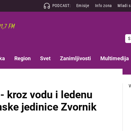
PODCAST:
Emisije
Info zona
Mladi 
S
ka
Region
Svet
Zanimljivosti
Multimedija
 - kroz vodu i ledenu
ske jedinice Zvornik