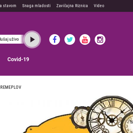
sa stavom
Snaga mladosti
Zavičajna Riznica
Video
lušaj uživo
Covid-19
VREMEPLOV