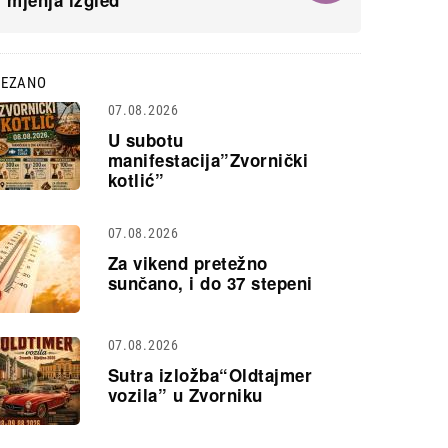
mjenja izgled
VEZANO
07.08.2026
U subotu
manifestacija”Zvornički
kotlić”
07.08.2026
Za vikend pretežno
sunčano, i do 37 stepeni
07.08.2026
Sutra izložba“Oldtajmer
vozila” u Zvorniku