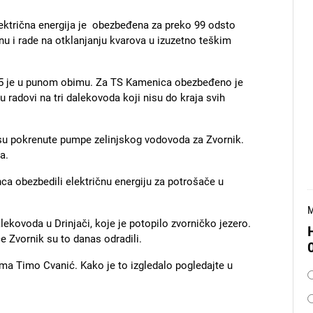
lektrična energija je obezbeđena za preko 99 odsto
enu i rade na otklanjanju kvarova u izuzetno teškim
25 je u punom obimu. Za TS Kamenica obezbeđeno je
u radovi na tri dalekovoda koji nisu do kraja svih
su pokrenute pumpe zelinjskog vodovoda za Zvornik.
ca.
tunca obezbedili električnu energiju za potrošače u
M
ekovoda u Drinjači, koje je potopilo zvorničko jezero.
ce Zvornik su to danas odradili.
ma Timo Cvanić. Kako je to izgledalo pogledajte u
O