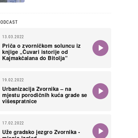
PODCAST
13.03.2022
Priča o zvorničkom soluncu iz
knjige „Čuvari istorije od
Kajmakčalana do Bitolja”
19.02.2022
Urbanizacija Zvornika – na
mjestu porodičnih kuća grade se
višespratnice
17.02.2022
Uže gradsko jezgro Zvornika -