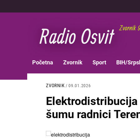
Skoči
na
glavni
sadržaj
MAIN
Početna
Zvornik
Sport
BIH/Srps
NAVIGATION
ZVORNIK
/ 09.01.2026
Elektrodistribucija
šumu radnici Teren
Slika