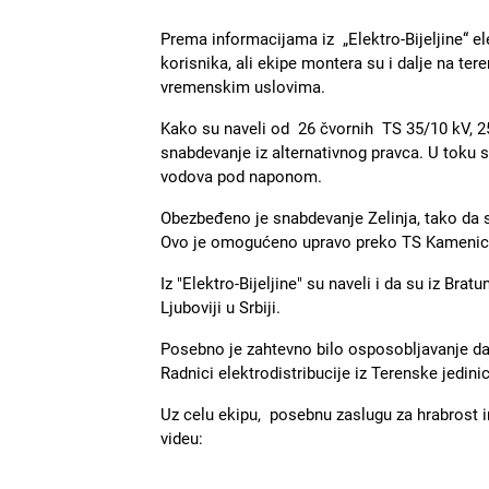
Prema informacijama iz „Elektro-Bijeljine“ e
korisnika, ali ekipe montera su i dalje na ter
vremenskim uslovima.
Kako su naveli od 26 čvornih TS 35/10 kV, 
snabdevanje iz alternativnog pravca. U toku s
vodova pod naponom.
Obezbeđeno je snabdevanje Zelinja, tako da 
Ovo je omogućeno upravo preko TS Kameni
Iz "Elektro-Bijeljine" su naveli i da su iz Bra
Ljuboviji u Srbiji.
Posebno je zahtevno bilo osposobljavanje dal
Radnici elektrodistribucije iz Terenske jedini
Uz celu ekipu, posebnu zaslugu za hrabrost i
videu: