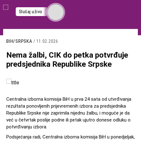
Skoči
na
Slušaj uživo
glavni
sadržaj
BIH/SRPSKA
/ 11.02.2026
Nema žalbi, CIK do petka potvrđuje
predsjednika Republike Srpske
Slika
Centralna izborna komisija BiH u prva 24 sata od utvrđivanja
rezultata ponovljenih prijevremenih izbora za predsjednika
Republike Srpske nije zaprimila nijednu žalbu, i moguće je da
već u četvrtak poslije podne ili petak ujutro donese odluku o
potvrđivanju izbora.
Podsjećanja radi, Centralna izborna komisija BiH u ponedjeljak,