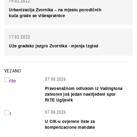
19.02.2022
Urbanizacija Zvornika – na mjestu porodičnih
kuća grade se višespratnice
17.02.2022
Uže gradsko jezgro Zvornika - mjenja izgled
VEZANO
07.08.2026
Pravosnažnom odlukom iz Vašingtona
zatvoren još jedan naslijeđeni spor
RiTE Ugljevik
07.08.2026
U CIK-u ovjerene liste za
kompenzacione mandate