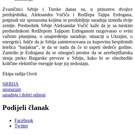
Zvaničnici Srbije i Turske danas su, u prisustvu dvojice
predsjednika, Aleksandra Vučića i Redžepa Tajipa Erdogana,
potpisali niz sporazuma kojima se produbljuje saradnja između dvije
zemlje. Predsednik Srbije Aleksandar Vučić kaže da je sa turskim
predsednikom Redžepom Tajipom Erdoganom razgovarao o svim
važnim pitanjima, o unapređenju saradnje, situaciji u Ukrajini, o
energetici. Ističe da je Srbija zainteresovana za kupovinu bespilotnih
letelica "barjaktar", te da se nada da će to uspeti sledeće godine.
Zamolio je Erdogana da se omogući prostor da se azerbejdžanska
struja preko Bugarske preveze u Srbiju, kako bi se obezbedile
količine električne energije koje joj nedostaju.
Ekipa radija Osvit
SRBIJA
sporazum
saradnja i dobri odnosi
Podijeli članak
Facebook
Twitter