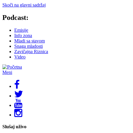
Skoči na glavni sadržaj
Podcast:
Emisije
Info zona
Mladi sa stavom
Snaga mladosti
Zavičajna Riznica
Video
Meni
Slušaj uživo