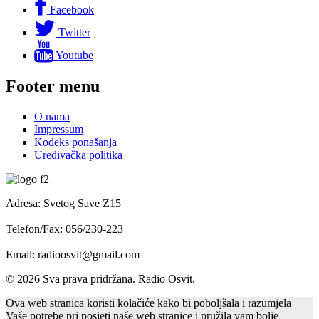
Facebook
Twitter
Youtube
Footer menu
O nama
Impressum
Kodeks ponašanja
Uređivačka politika
Adresa: Svetog Save Z15
Telefon/Fax: 056/230-223
Email: radioosvit@gmail.com
© 2026 Sva prava pridržana. Radio Osvit.
Ova web stranica koristi kolačiće kako bi poboljšala i razumjela
Vaše potrebe pri posjeti naše web stranice i pružila vam bolje