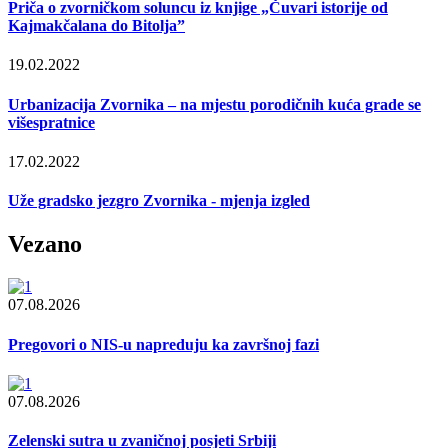
Priča o zvorničkom soluncu iz knjige „Čuvari istorije od
Kajmakčalana do Bitolja”
19.02.2022
Urbanizacija Zvornika – na mjestu porodičnih kuća grade se
višespratnice
17.02.2022
Uže gradsko jezgro Zvornika - mjenja izgled
Vezano
07.08.2026
Pregovori o NIS-u napreduju ka završnoj fazi
07.08.2026
Zelenski sutra u zvaničnoj posjeti Srbiji