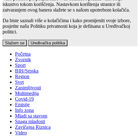
iskustvo tokom korišćenja. Nastavkom korištenja stranice ili
zatvaranjem ovog banera slažete se s našom upotrebom kolačića.
Da biste saznali više o kolačićima i kako promijeniti svoje izbore,
posjetite našu Politiku privatnosti koja je defiisana u Uređivačkoj
politici.
Slažem se
Uređivačka politika
Početna
Zvornik
Sport
BIH/Srpska
Region
Svet
Zanimljivosti
Multimedija
Covid-19
Emisije
Info zona
Mladi sa stavom
Snaga mladosti
Zavičajna Riznica
Video