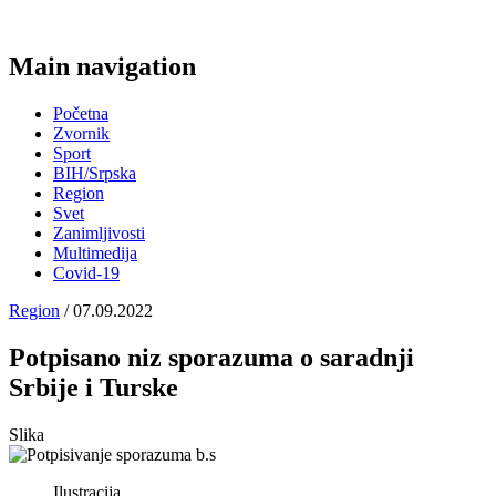
Main navigation
Početna
Zvornik
Sport
BIH/Srpska
Region
Svet
Zanimljivosti
Multimedija
Covid-19
Region
/ 07.09.2022
Potpisano niz sporazuma o saradnji
Srbije i Turske
Slika
Ilustracija