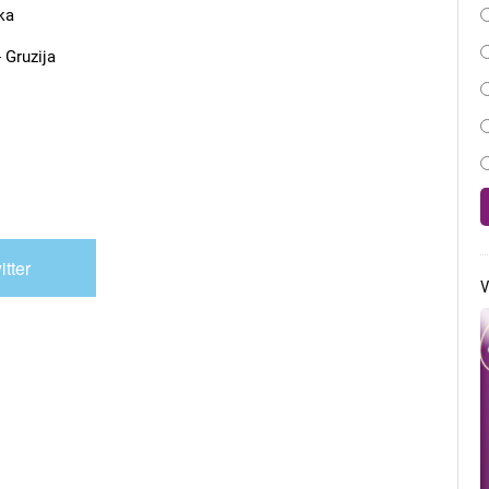
ka
 Gruzija
itter
V