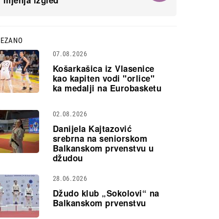
mjenja izgled
VEZANO
07.08.2026
Košarkašica iz Vlasenice
kao kapiten vodi "orlice"
ka medalji na Eurobasketu
02.08.2026
Danijela Kajtazović
srebrna na seniorskom
Balkanskom prvenstvu u
džudou
28.06.2026
Džudo klub „Sokolovi“ na
Balkanskom prvenstvu