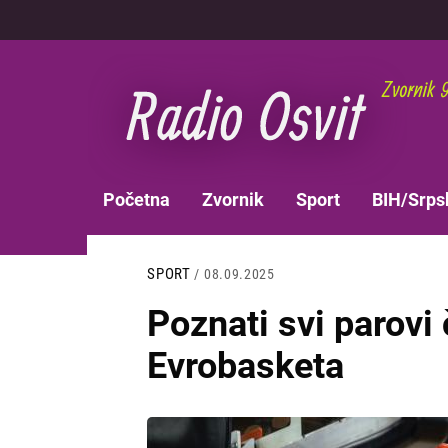
Skoči
na
glavni
sadržaj
MAIN
Početna
Zvornik
Sport
BIH/Srps
NAVIGATION
SPORT
/ 08.09.2025
Poznati svi parovi 
Evrobasketa
Slika