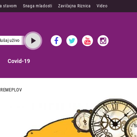
sa stavom
Snaga mladosti
Zavičajna Riznica
Video
lušaj uživo
Covid-19
VREMEPLOV