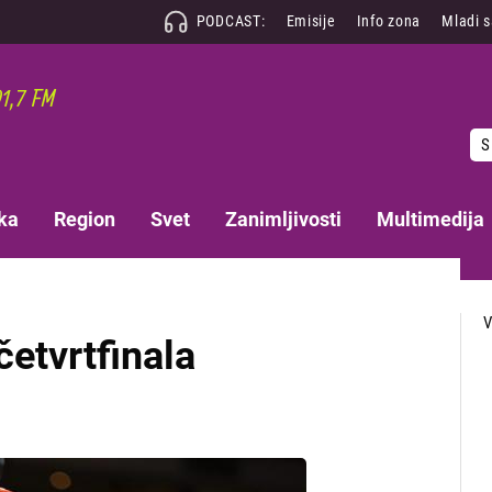
PODCAST:
Emisije
Info zona
Mladi 
S
ka
Region
Svet
Zanimljivosti
Multimedija
četvrtfinala