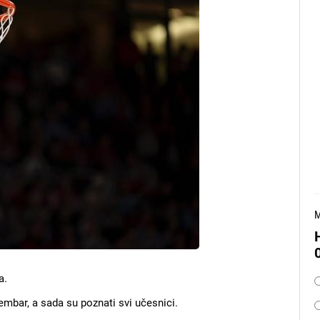
M
O
a.
tembar, a sada su poznati svi učesnici.