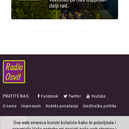
PRATITE NAS:
Facebook
Twitter
Youtube
FOOTER
O nama
Impressum
Kodeks ponašanja
Uređivačka politika
MENU
Ova web stranica koristi kolačiće kako bi poboljšala i