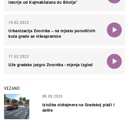
istorije od Kajmakčalana do Bitolja”
19.02.2022
Urbanizacija Zvornika – na mjestu porodičnih
kuća grade se višespratnice
17.02.2022
Uže gradsko jezgro Zvornika - mjenja izgled
VEZANO
08.08.2026
Izložba oldtajmera na Gradskoj plaži i
defile