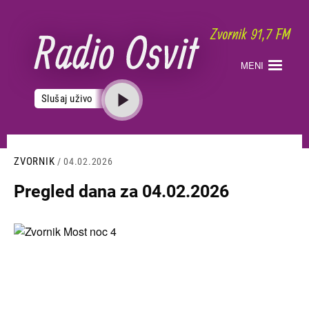
Skoči
na
glavni
sadržaj
MENI
Slušaj uživo
ZVORNIK
/ 04.02.2026
Pregled dana za 04.02.2026
Slika