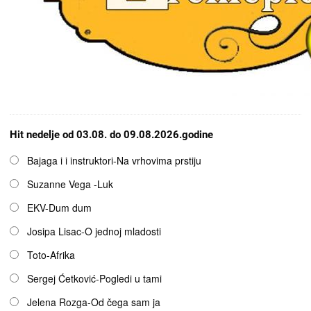
Hit nedelje od 03.08. do 09.08.2026.godine
Opcije
Bajaga i i instruktori-Na vrhovima prstiju
Suzanne Vega -Luk
EKV-Dum dum
Josipa Lisac-O jednoj mladosti
Toto-Afrika
Sergej Ćetković-Pogledi u tami
Jelena Rozga-Od čega sam ja