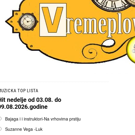
UZICKA TOP LISTA
Hit nedelje od 03.08. do
09.08.2026.godine
pcije
Bajaga i i instruktori-Na vrhovima prstiju
Suzanne Vega -Luk