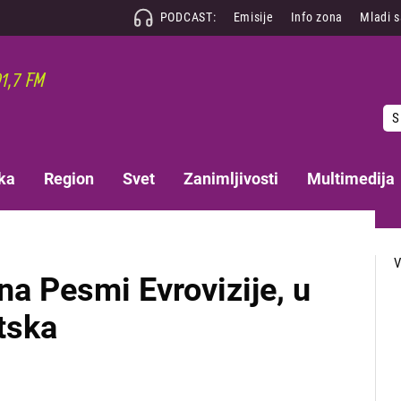
PODCAST:
Emisije
Info zona
Mladi 
S
ka
Region
Svet
Zanimljivosti
Multimedija
a Pesmi Evrovizije, u
atska