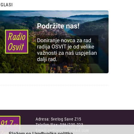
OGLASI
Adresa: Svetog Save Z15
Telefon/Fax: 056/230-223
Email: radioosvit@gmail.com
Slažem se
Uređivačka politika