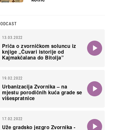
PODCAST
13.03.2022
Priča o zvorničkom soluncu iz
knjige „Čuvari istorije od
Kajmakčalana do Bitolja”
19.02.2022
Urbanizacija Zvornika – na
mjestu porodičnih kuća grade se
višespratnice
17.02.2022
Uže gradsko jezgro Zvornika -