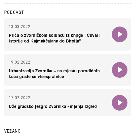
PODCAST
13.03.2022
Priča o zvorničkom soluncu iz knjige „Čuvari
istorije od Kajmakčalana do Bitolja”
19.02.2022
Urbanizacija Zvornika – na mjestu porodičnih
kuća grade se višespratnice
17.02.2022
Uže gradsko jezgro Zvornika - mjenja izgled
VEZANO