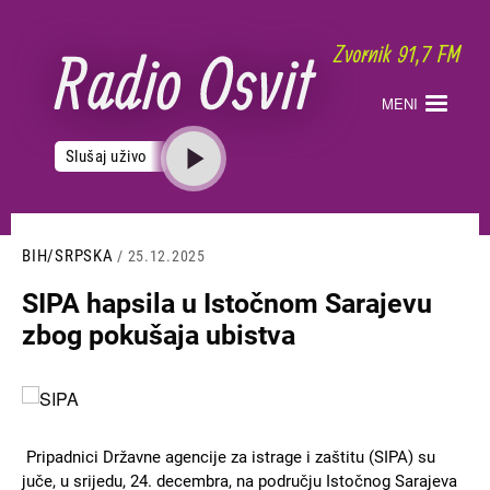
Skoči
na
glavni
sadržaj
MENI
Slušaj uživo
BIH/SRPSKA
/ 25.12.2025
SIPA hapsila u Istočnom Sarajevu
zbog pokušaja ubistva
Slika
Pripadnici Državne agencije za istrage i zaštitu (SIPA) su
juče, u srijedu, 24. decembra, na području Istočnog Sarajeva