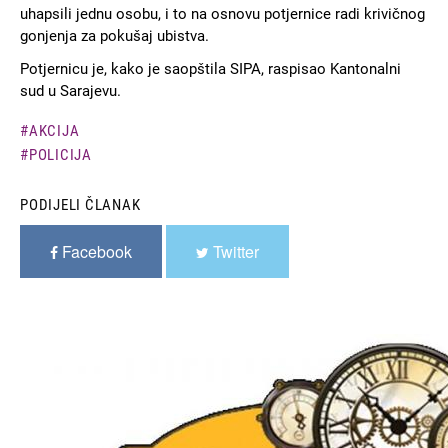
uhapsili jednu osobu, i to na osnovu potjernice radi krivičnog
gonjenja za pokušaj ubistva.
Potjernicu je, kako je saopštila SIPA, raspisao Kantonalni
sud u Sarajevu.
AKCIJA
POLICIJA
PODIJELI ČLANAK
Facebook
Twitter