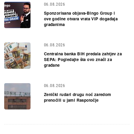
06.08.2026
Sponzorisana objava-Bingo Group i
ove godine otvara vrata VIP događaja
građanima
06.08.2026
Centralna banka BiH predala zahtjev za
SEPA: Pogledajte šta ovo znači za
građane
06.08.2026
Zenički rudari drugu noć zaredom
prenoćili u jami Raspotočje