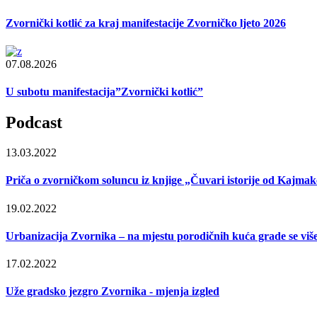
Zvornički kotlić za kraj manifestacije Zvorničko ljeto 2026
07.08.2026
U subotu manifestacija”Zvornički kotlić”
Podcast
13.03.2022
Priča o zvorničkom soluncu iz knjige „Čuvari istorije od Kajmak
19.02.2022
Urbanizacija Zvornika – na mjestu porodičnih kuća grade se viš
17.02.2022
Uže gradsko jezgro Zvornika - mjenja izgled