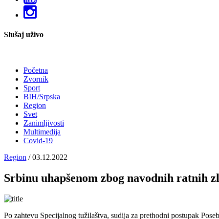
Slušaj uživo
Početna
Zvornik
Main
Sport
navigation
BIH/Srpska
Region
Svet
Zanimljivosti
Multimedija
Covid-19
Region
/ 03.12.2022
Srbinu uhapšenom zbog navodnih ratnih z
Slika
Po zahtevu Specijalnog tužilaštva, sudija za prethodni postupak Posebn