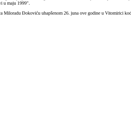
vi u maju 1999".
eca Miloradu Đokoviću uhapšenom 26. juna ove godine u Vitomirici kod