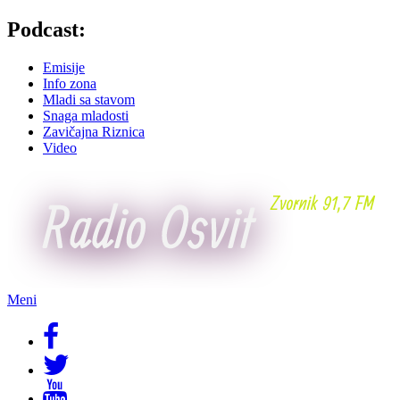
Skoči
Podcast:
na
glavni
Emisije
sadržaj
Info zona
Mladi sa stavom
Snaga mladosti
Zavičajna Riznica
Video
Meni