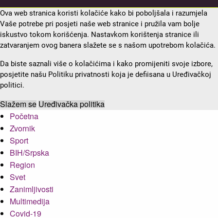
Ova web stranica koristi kolačiće kako bi poboljšala i razumjela
Vaše potrebe pri posjeti naše web stranice i pružila vam bolje
iskustvo tokom korišćenja. Nastavkom korištenja stranice ili
zatvaranjem ovog banera slažete se s našom upotrebom kolačića.
Da biste saznali više o kolačićima i kako promijeniti svoje izbore,
posjetite našu Politiku privatnosti koja je defiisana u Uređivačkoj
politici.
Slažem se
Uređivačka politika
Početna
Zvornik
Sport
BIH/Srpska
Region
Svet
Zanimljivosti
Multimedija
Covid-19