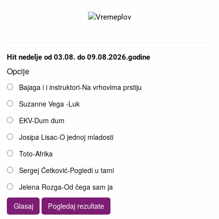
Hit nedelje od 03.08. do 09.08.2026.godine
Opcije
Bajaga i i instruktori-Na vrhovima prstiju
Suzanne Vega -Luk
EKV-Dum dum
Josipa Lisac-O jednoj mladosti
Toto-Afrika
Sergej Ćetković-Pogledi u tami
Jelena Rozga-Od čega sam ja