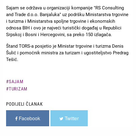
Sajam se održava u organizaciji kompanije "RS Consulting
and Trade d.o.o. Banjaluka" uz podršku Ministarstva trgovine
i turizma i Ministarstva spoljne trgovine i ekonomskih
odnosa BIH i ovo je najveći turistički događaj u Republici
Srpskoj i Bosni i Hercegovini, sa preko 150 izlagača.
Štand TORS-a posjetio je Ministar trgovine i turizma Denis
Šulić i pomoćnik ministra za turizam i ugostiteljstvo Predrag
Tešić.
SAJAM
TURIZAM
PODIJELI ČLANAK
Facebook
Twitter