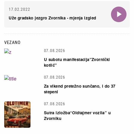
17.02.2022
Uže gradsko jezgro Zvornika - mjenja izgled
VEZANO
07.08.2026
U subotu manifestacija”Zvornički
kotlić”
07.08.2026
Za vikend pretežno sunčano, i do 37
stepeni
07.08.2026
Sutra izložba“Oldtajmer vozila” u
Zvorniku