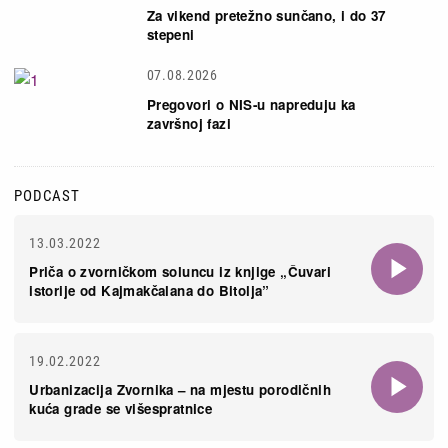
Za vikend pretežno sunčano, i do 37
stepeni
07.08.2026
Pregovori o NIS-u napreduju ka
završnoj fazi
PODCAST
13.03.2022
Priča o zvorničkom soluncu iz knjige „Čuvari
istorije od Kajmakčalana do Bitolja”
19.02.2022
Urbanizacija Zvornika – na mjestu porodičnih
kuća grade se višespratnice