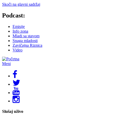
Skoči na glavni sadržaj
Podcast:
Emisije
Info zona
Mladi sa stavom
Snaga mladosti
Zavičajna Riznica
Video
Meni
Slušaj uživo