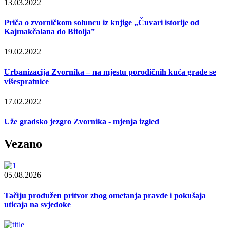
13.03.2022
Priča o zvorničkom soluncu iz knjige „Čuvari istorije od
Kajmakčalana do Bitolja”
19.02.2022
Urbanizacija Zvornika – na mjestu porodičnih kuća grade se
višespratnice
17.02.2022
Uže gradsko jezgro Zvornika - mjenja izgled
Vezano
05.08.2026
Tačiju produžen pritvor zbog ometanja pravde i pokušaja
uticaja na svjedoke