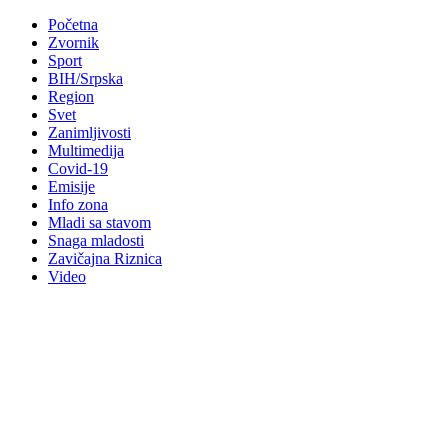
Početna
Zvornik
Sport
BIH/Srpska
Region
Svet
Zanimljivosti
Multimedija
Covid-19
Emisije
Info zona
Mladi sa stavom
Snaga mladosti
Zavičajna Riznica
Video