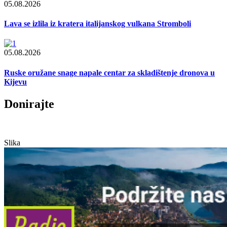
05.08.2026
Lava se izlila iz kratera italijanskog vulkana Stromboli
05.08.2026
Ruske oružane snage napale centar za skladištenje dronova u
Kijevu
Donirajte
Slika