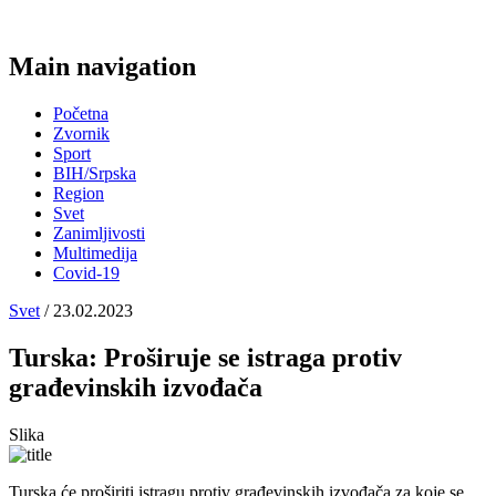
Main navigation
Početna
Zvornik
Sport
BIH/Srpska
Region
Svet
Zanimljivosti
Multimedija
Covid-19
Svet
/ 23.02.2023
Turska: Proširuje se istraga protiv
građevinskih izvođača
Slika
Turska će proširiti istragu protiv građevinskih izvođača za koje se