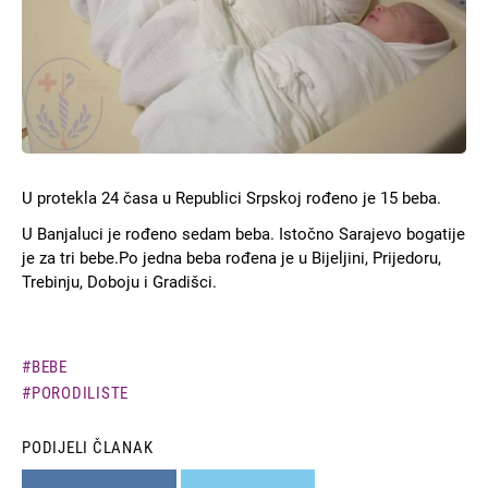
U protekla 24 časa u Republici Srpskoj rođeno je 15 beba.
U Banjaluci je rođeno sedam beba. Istočno Sarajevo bogatije
je za tri bebe.Po jedna beba rođena je u Bijeljini, Prijedoru,
Trebinju, Doboju i Gradišci.
BEBE
PORODILISTE
PODIJELI ČLANAK