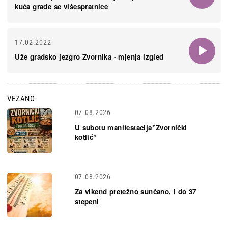
kuća grade se višespratnice
17.02.2022
Uže gradsko jezgro Zvornika - mjenja izgled
VEZANO
07.08.2026
U subotu manifestacija”Zvornički
kotlić”
07.08.2026
Za vikend pretežno sunčano, i do 37
stepeni