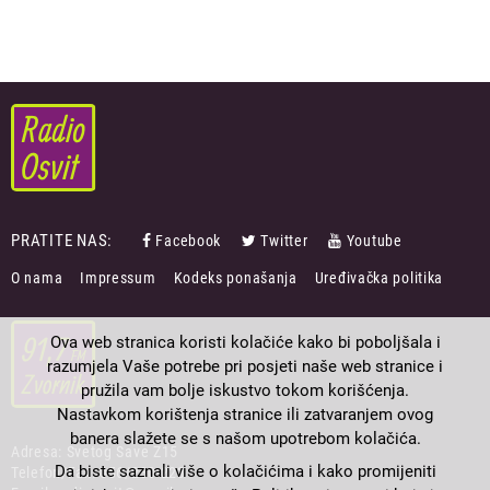
PRATITE NAS:
Facebook
Twitter
Youtube
FOOTER
O nama
Impressum
Kodeks ponašanja
Uređivačka politika
MENU
Ova web stranica koristi kolačiće kako bi poboljšala i
razumjela Vaše potrebe pri posjeti naše web stranice i
pružila vam bolje iskustvo tokom korišćenja.
Nastavkom korištenja stranice ili zatvaranjem ovog
banera slažete se s našom upotrebom kolačića.
Adresa: Svetog Save Z15
Da biste saznali više o kolačićima i kako promijeniti
Telefon/Fax: 056/230-223