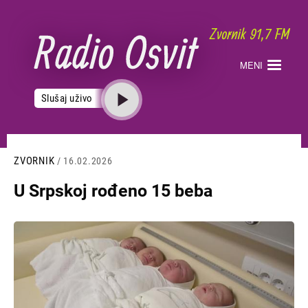
Skoči
na
glavni
sadržaj
MENI
Slušaj uživo
ZVORNIK
/ 16.02.2026
U Srpskoj rođeno 15 beba
Slika