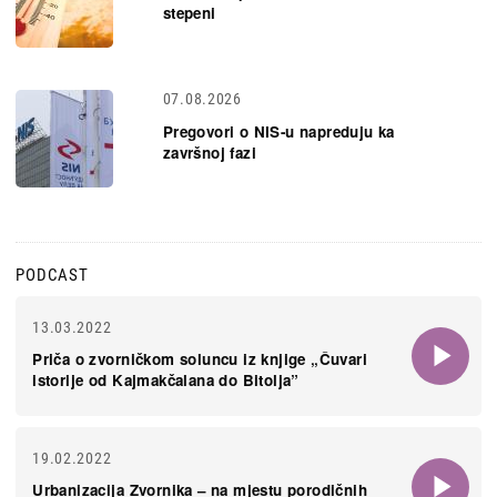
stepeni
07.08.2026
Pregovori o NIS-u napreduju ka
završnoj fazi
PODCAST
13.03.2022
Priča o zvorničkom soluncu iz knjige „Čuvari
istorije od Kajmakčalana do Bitolja”
19.02.2022
Urbanizacija Zvornika – na mjestu porodičnih