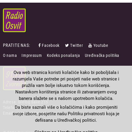
PRATITE NAS:
Facebook
Twitter
Youtube
FOOTER
O nama
Impressum
Kodeks ponašanja
Uređivačka politika
MENU
Ova web stranica koristi kolačiće kako bi poboljšala i
razumjela Vaše potrebe pri posjeti naše web stranice i
pružila vam bolje iskustvo tokom korišćenja.
Nastavkom korištenja stranice ili zatvaranjem ovog
banera slažete se s našom upotrebom kolačića.
Adresa: Svetog Save Z15
Da biste saznali više o kolačićima i kako promijeniti
Telefon/Fax: 056/230-223
Email: radioosvit@gmail.com
svoje izbore, posjetite našu Politiku privatnosti koja je
defiisana u Uređivačkoj politici.