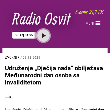
Skoči
na
glavni
sadržaj
MENI
Slušaj uživo
ZVORNIK
/ 03.12.2025
Udruženje „Dječija nada“ obilježava
Međunarodni dan osoba sa
invaliditetom
Slika
Udruženje „Dječija nada“danas je obilježilo Međunarodni dan