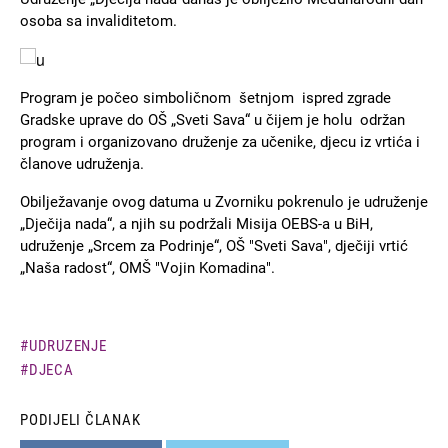
osoba sa invaliditetom.
Slika
Program je počeo simboličnom šetnjom ispred zgrade
Gradske uprave do OŠ „Sveti Sava“ u čijem je holu održan
program i organizovano druženje za učenike, djecu iz vrtića i
članove udruženja.
Obilježavanje ovog datuma u Zvorniku pokrenulo je udruženje
„Dječija nada“, a njih su podržali Misija OEBS-a u BiH,
udruženje „Srcem za Podrinje“, OŠ "Sveti Sava", dječiji vrtić
„Naša radost“, OMŠ "Vojin Komadina".
UDRUZENJE
DJECA
PODIJELI ČLANAK