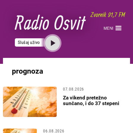
Skoči
na
glavni
sadržaj
MENI
Slušaj uživo
prognoza
07.08.2026
Za vikend pretežno
sunčano, i do 37 stepeni
06.08.2026