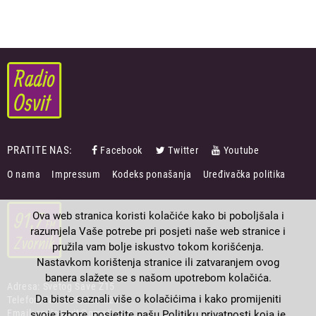
PRATITE NAS:
Facebook
Twitter
Youtube
FOOTER
O nama
Impressum
Kodeks ponašanja
Uređivačka politika
MENU
Ova web stranica koristi kolačiće kako bi poboljšala i
razumjela Vaše potrebe pri posjeti naše web stranice i
pružila vam bolje iskustvo tokom korišćenja.
Nastavkom korištenja stranice ili zatvaranjem ovog
banera slažete se s našom upotrebom kolačića.
Adresa: Svetog Save Z15
Da biste saznali više o kolačićima i kako promijeniti
Telefon/Fax: 056/230-223
Email: radioosvit@gmail.com
svoje izbore, posjetite našu Politiku privatnosti koja je