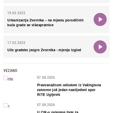
19.02.2022
Urbanizacija Zvornika – na mjestu porodičnih
kuća grade se višespratnice
17.02.2022
Uže gradsko jezgro Zvornika - mjenja izgled
VEZANO
07.08.2026
Pravosnažnom odlukom iz Vašingtona
zatvoren još jedan naslijeđeni spor
RiTE Ugljevik
07.08.2026
U CIK-u ovjerene liste za