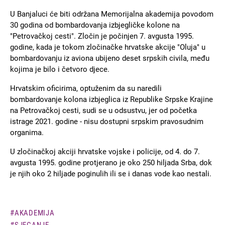
U Banjaluci će biti održana Memorijalna akademija povodom
30 godina od bombardovanja izbjegličke kolone na
"Petrovačkoj cesti". Zločin je počinjen 7. avgusta 1995.
godine, kada je tokom zločinačke hrvatske akcije "Oluja" u
bombardovanju iz aviona ubijeno deset srpskih civila, među
kojima je bilo i četvoro djece.
Hrvatskim oficirima, optuženim da su naredili
bombardovanje kolona izbjeglica iz Republike Srpske Krajine
na Petrovačkoj cesti, sudi se u odsustvu, jer od početka
istrage 2021. godine - nisu dostupni srpskim pravosudnim
organima.
U zločinačkoj akciji hrvatske vojske i policije, od 4. do 7.
avgusta 1995. godine protjerano je oko 250 hiljada Srba, dok
je njih oko 2 hiljade poginulih ili se i danas vode kao nestali.
AKADEMIJA
SJECANJE