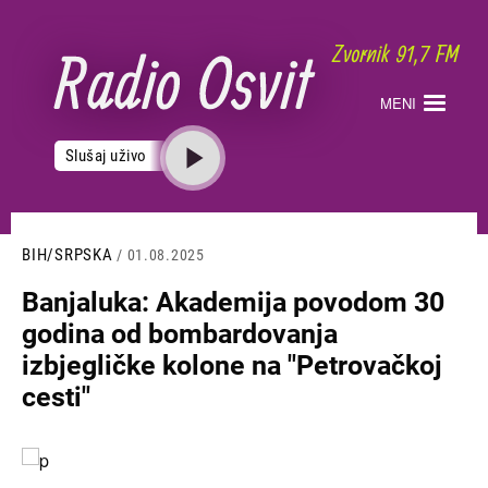
Skoči
na
glavni
sadržaj
MENI
Slušaj uživo
BIH/SRPSKA
/ 01.08.2025
Banjaluka: Akademija povodom 30
godina od bombardovanja
izbjegličke kolone na "Petrovačkoj
cesti"
Slika