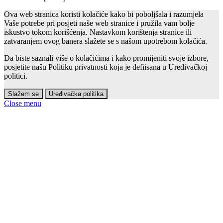
Ova web stranica koristi kolačiće kako bi poboljšala i razumjela
Vaše potrebe pri posjeti naše web stranice i pružila vam bolje
iskustvo tokom korišćenja. Nastavkom korištenja stranice ili
zatvaranjem ovog banera slažete se s našom upotrebom kolačića.
Da biste saznali više o kolačićima i kako promijeniti svoje izbore,
posjetite našu Politiku privatnosti koja je defiisana u Uređivačkoj
politici.
Slažem se
Uređivačka politika
Close menu