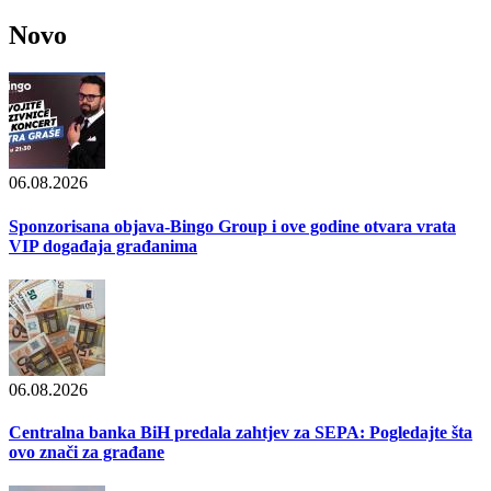
Novo
06.08.2026
Sponzorisana objava-Bingo Group i ove godine otvara vrata
VIP događaja građanima
06.08.2026
Centralna banka BiH predala zahtjev za SEPA: Pogledajte šta
ovo znači za građane