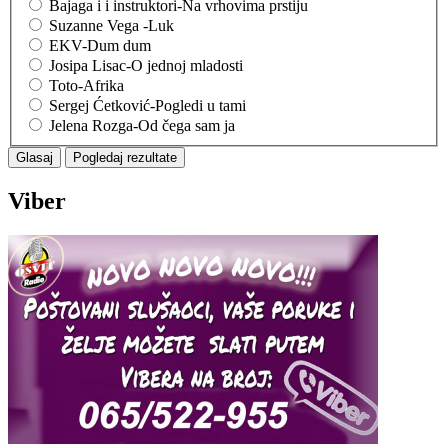
Bajaga i i instruktori-Na vrhovima prstiju
Suzanne Vega -Luk
EKV-Dum dum
Josipa Lisac-O jednoj mladosti
Toto-Afrika
Sergej Ćetković-Pogledi u tami
Jelena Rozga-Od čega sam ja
Viber