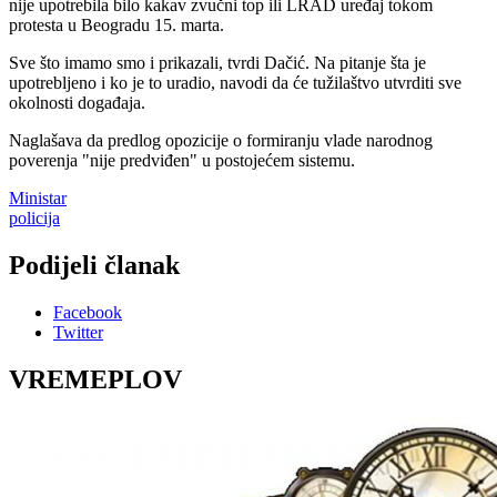
nije upotrebila bilo kakav zvučni top ili LRAD uređaj tokom
protesta u Beogradu 15. marta.
Sve što imamo smo i prikazali, tvrdi Dačić. Na pitanje šta je
upotrebljeno i ko je to uradio, navodi da će tužilaštvo utvrditi sve
okolnosti događaja.
Naglašava da predlog opozicije o formiranju vlade narodnog
poverenja "nije predviđen" u postojećem sistemu.
Ministar
policija
Podijeli članak
Facebook
Twitter
VREMEPLOV