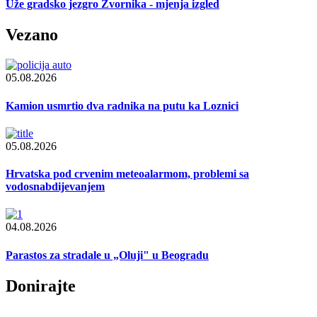
Uže gradsko jezgro Zvornika - mjenja izgled
Vezano
05.08.2026
Kamion usmrtio dva radnika na putu ka Loznici
05.08.2026
Hrvatska pod crvenim meteoalarmom, problemi sa
vodosnabdijevanjem
04.08.2026
Parastos za stradale u „Oluji" u Beogradu
Donirajte