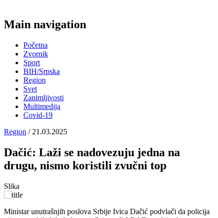
Main navigation
Početna
Zvornik
Sport
BIH/Srpska
Region
Svet
Zanimljivosti
Multimedija
Covid-19
Region
/ 21.03.2025
Dačić: Laži se nadovezuju jedna na
drugu, nismo koristili zvučni top
Slika
Ministar unutrašnjih poslova Srbije Ivica Dačić podvlači da policija