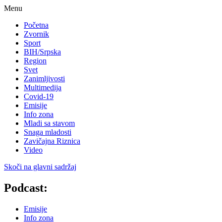
Menu
Početna
Zvornik
Sport
BIH/Srpska
Region
Svet
Zanimljivosti
Multimedija
Covid-19
Emisije
Info zona
Mladi sa stavom
Snaga mladosti
Zavičajna Riznica
Video
Skoči na glavni sadržaj
Podcast:
Emisije
Info zona