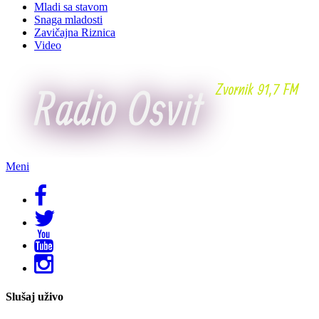
Mladi sa stavom
Snaga mladosti
Zavičajna Riznica
Video
Meni
Slušaj uživo