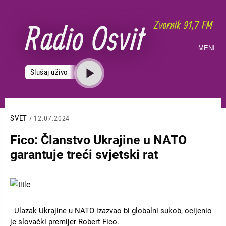
Skoči
na
glavni
sadržaj
MENI
Slušaj uživo
SVET
/ 12.07.2024
Fico: Članstvo Ukrajine u NATO
garantuje treći svjetski rat
Slika
Ulazak Ukrajine u NATO izazvao bi globalni sukob, ocijenio
je slovački premijer Robert Fico.