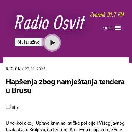
Skoči
na
glavni
sadržaj
MENI
Slušaj uživo
REGION
/ 27.02.2025
Hapšenja zbog namještanja tendera
u Brusu
Slika
U velikoj akciji Uprave kriminalističke policije i Višeg javnog
tužilaštva u Kraljevu, na teritoriji Kruševca uhapšeno je više