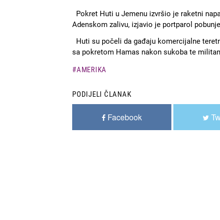
Pokret Huti u Јemenu izvršio je raketni napa
Adenskom zalivu, izjavio je portparol pobunje
Huti su počeli da gađaju komercijalne teretn
sa pokretom Hamas nakon sukoba te militant
AMERIKA
PODIJELI ČLANAK
Facebook
Tw