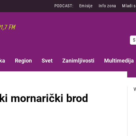
PODCAST:
Emisije
Info zona
Mladi 
S
ka
Region
Svet
Zanimljivosti
Multimedija
ki mornarički brod