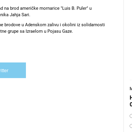
d na brod američke mornarice "Luis B. Puler" u
nika Јahja Sari.
e brodove u Adenskom zalivu i okolini iz solidarnosti
ne grupe sa Izraelom u Pojasu Gaze.
itter
M
O