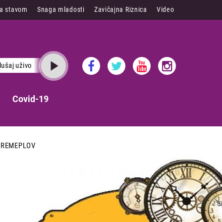
sa stavom
Snaga mladosti
Zavičajna Riznica
Video
lušaj uživo
Covid-19
VREMEPLOV