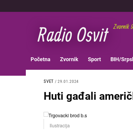
Skoči
na
glavni
sadržaj
MAIN
Početna
Zvornik
Sport
BIH/Srps
NAVIGATION
SVET
/ 29.01.2024
Huti gađali američ
Slika
Ilustracija