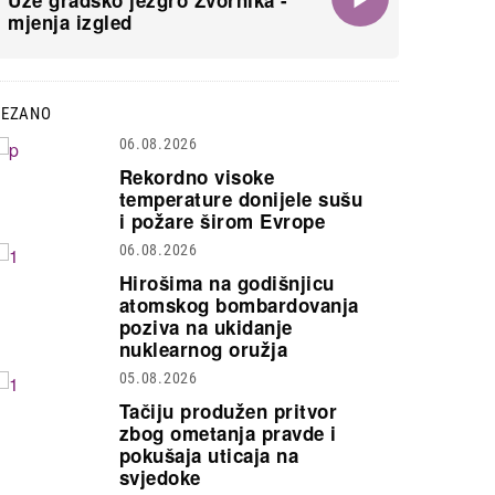
Uže gradsko jezgro Zvornika -
mjenja izgled
VEZANO
06.08.2026
Rekordno visoke
temperature donijele sušu
i požare širom Evrope
06.08.2026
Hirošima na godišnjicu
atomskog bombardovanja
poziva na ukidanje
nuklearnog oružja
05.08.2026
Tačiju produžen pritvor
zbog ometanja pravde i
pokušaja uticaja na
svjedoke