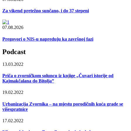
Za vikend pretežno sunčano, i do 37 stepeni
07.08.2026
Pregovori o NIS-u napreduju ka završnoj fazi
Podcast
13.03.2022
Priča o zvorničkom soluncu iz knjige „Čuvari istorije od
Kajmakčalana do Bitolja”
19.02.2022
Urbanizacija Zvornika – na mjestu porodičnih kuća grade se
višespratnice
17.02.2022