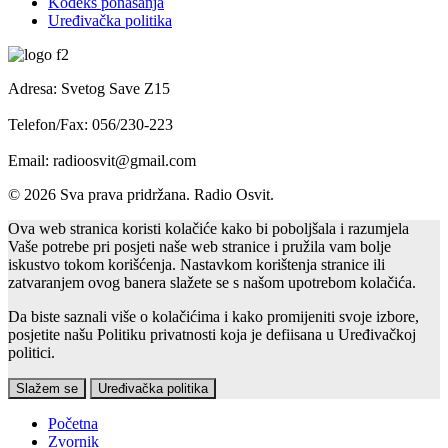
Kodeks ponašanja
Uređivačka politika
Adresa: Svetog Save Z15
Telefon/Fax: 056/230-223
Email: radioosvit@gmail.com
© 2026 Sva prava pridržana. Radio Osvit.
Ova web stranica koristi kolačiće kako bi poboljšala i razumjela
Vaše potrebe pri posjeti naše web stranice i pružila vam bolje
iskustvo tokom korišćenja. Nastavkom korištenja stranice ili
zatvaranjem ovog banera slažete se s našom upotrebom kolačića.
Da biste saznali više o kolačićima i kako promijeniti svoje izbore,
posjetite našu Politiku privatnosti koja je defiisana u Uređivačkoj
politici.
Slažem se
Uređivačka politika
Početna
Zvornik