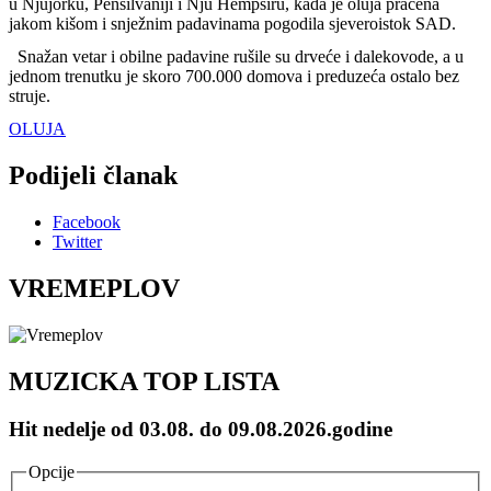
u Njujorku, Pensilvaniji i Nju Hempširu, kada je oluja praćena
jakom kišom i snježnim padavinama pogodila sjeveroistok SAD.
Snažan vetar i obilne padavine rušile su drveće i dalekovode, a u
jednom trenutku je skoro 700.000 domova i preduzeća ostalo bez
struje.
OLUJA
Podijeli članak
Facebook
Twitter
VREMEPLOV
MUZICKA TOP LISTA
Hit nedelje od 03.08. do 09.08.2026.godine
Opcije