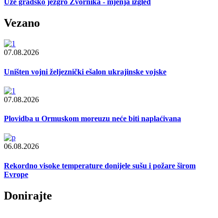
Uže gradsko jezgro Zvornika - mjenja izgled
Vezano
07.08.2026
Uništen vojni željeznički ešalon ukrajinske vojske
07.08.2026
Plovidba u Ormuskom moreuzu neće biti naplaćivana
06.08.2026
Rekordno visoke temperature donijele sušu i požare širom
Evrope
Donirajte