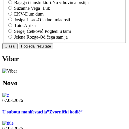
Bajaga i i instruktori-Na vrhovima prstiju
Suzanne Vega -Luk
EKV-Dum dum
Josipa Lisac-O jednoj mladosti
Toto-Afrika
Sergej Ćetković-Pogledi u tami
Jelena Rozga-Od čega sam ja
Viber
Novo
07.08.2026
U subotu manifestacija”Zvornički kotlić”
07.08.2026