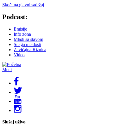
Skoči na glavni sadržaj
Podcast:
Emisije
Info zona
Mladi sa stavom
Snaga mladosti
Zavičajna Riznica
Video
Meni
Slušaj uživo