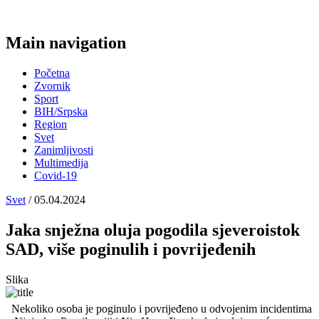
Main navigation
Početna
Zvornik
Sport
BIH/Srpska
Region
Svet
Zanimljivosti
Multimedija
Covid-19
Svet
/ 05.04.2024
Јaka snježna oluja pogodila sjeveroistok
SAD, više poginulih i povrijeđenih
Slika
Nekoliko osoba je poginulo i povrijeđeno u odvojenim incidentima