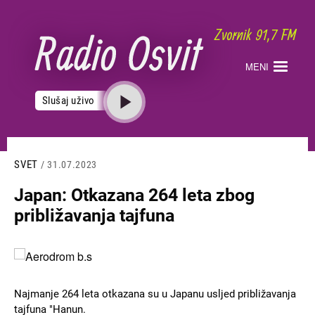
Skoči
na
glavni
sadržaj
MENI
Slušaj uživo
SVET
/ 31.07.2023
Јapan: Otkazana 264 leta zbog
približavanja tajfuna
Slika
Najmanje 264 leta otkazana su u Јapanu usljed približavanja
tajfuna "Hanun.