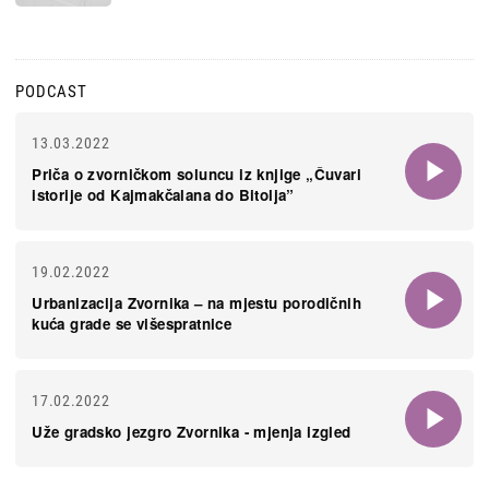
PODCAST
13.03.2022
Priča o zvorničkom soluncu iz knjige „Čuvari
istorije od Kajmakčalana do Bitolja”
19.02.2022
Urbanizacija Zvornika – na mjestu porodičnih
kuća grade se višespratnice
17.02.2022
Uže gradsko jezgro Zvornika - mjenja izgled