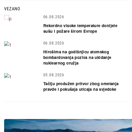
VEZANO
06.08.2026
Rekordno visoke temperature donijele
sušu i požare širom Evrope
06.08.2026
Hirošima na godišnjicu atomskog
bombardovanja poziva na ukidanje
nuklearnog oružja
05.08.2026
Tačiju produžen pritvor zbog ometanja
pravde i pokušaja uticaja na svjedoke
Slika