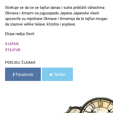
Očekuje se da će se tajfun danas i sutra približiti oblastima
Okinava i Amami na jugozapadu Јapana.Јapanske vlasti
upozorile su mještane Okinave i Amamija da bi tajfun mogao
da izazove velike talase, klizišta i poplave.
Ekipa radija Osvit
JAPAN
TAJFUN
PODIJELI ČLANAK
Facebook
Twitter