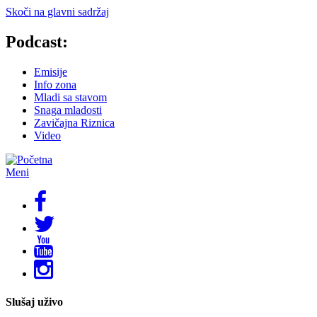
Skoči na glavni sadržaj
Podcast:
Emisije
Info zona
Mladi sa stavom
Snaga mladosti
Zavičajna Riznica
Video
Meni
Slušaj uživo