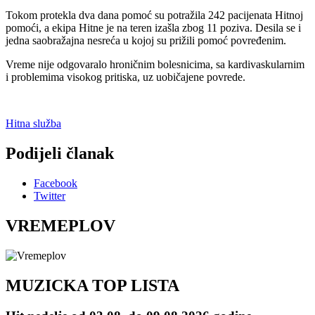
Tokom protekla dva dana pomoć su potražila 242 pacijenata Hitnoj
pomoći, a ekipa Hitne je na teren izašla zbog 11 poziva. Desila se i
jedna saobražajna nesreća u kojoj su prižili pomoć povređenim.
Vreme nije odgovaralo hroničnim bolesnicima, sa kardivaskularnim
i problemima visokog pritiska, uz uobičajene povrede.
Hitna služba
Podijeli članak
Facebook
Twitter
VREMEPLOV
MUZICKA TOP LISTA