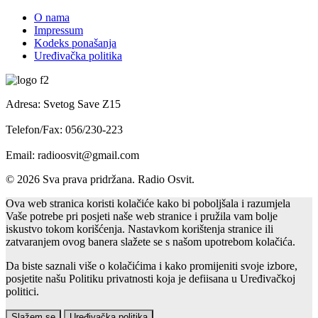
O nama
Impressum
Kodeks ponašanja
Uređivačka politika
Adresa: Svetog Save Z15
Telefon/Fax: 056/230-223
Email: radioosvit@gmail.com
© 2026 Sva prava pridržana. Radio Osvit.
Ova web stranica koristi kolačiće kako bi poboljšala i razumjela
Vaše potrebe pri posjeti naše web stranice i pružila vam bolje
iskustvo tokom korišćenja. Nastavkom korištenja stranice ili
zatvaranjem ovog banera slažete se s našom upotrebom kolačića.
Da biste saznali više o kolačićima i kako promijeniti svoje izbore,
posjetite našu Politiku privatnosti koja je defiisana u Uređivačkoj
politici.
Slažem se
Uređivačka politika