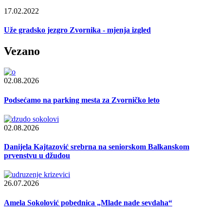
17.02.2022
Uže gradsko jezgro Zvornika - mjenja izgled
Vezano
02.08.2026
Podsećamo na parking mesta za Zvorničko leto
02.08.2026
Danijela Kajtazović srebrna na seniorskom Balkanskom
prvenstvu u džudou
26.07.2026
Amela Sokolović pobednica „Mlade nade sevdaha“