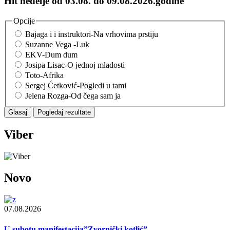
Hit nedelje od 03.08. do 09.08.2026.godine
Opcije
Bajaga i i instruktori-Na vrhovima prstiju
Suzanne Vega -Luk
EKV-Dum dum
Josipa Lisac-O jednoj mladosti
Toto-Afrika
Sergej Ćetković-Pogledi u tami
Jelena Rozga-Od čega sam ja
Viber
Novo
07.08.2026
U subotu manifestacija”Zvornički kotlić”