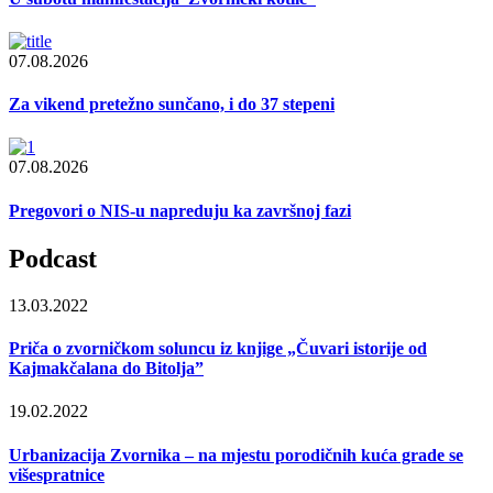
07.08.2026
Za vikend pretežno sunčano, i do 37 stepeni
07.08.2026
Pregovori o NIS-u napreduju ka završnoj fazi
Podcast
13.03.2022
Priča o zvorničkom soluncu iz knjige „Čuvari istorije od
Kajmakčalana do Bitolja”
19.02.2022
Urbanizacija Zvornika – na mjestu porodičnih kuća grade se
višespratnice