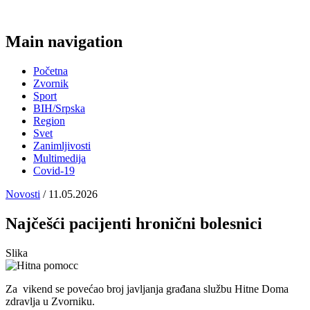
Main navigation
Početna
Zvornik
Sport
BIH/Srpska
Region
Svet
Zanimljivosti
Multimedija
Covid-19
Novosti
/ 11.05.2026
Najčešći pacijenti hronični bolesnici
Slika
Za vikend se povećao broj javljanja građana službu Hitne Doma
zdravlja u Zvorniku.