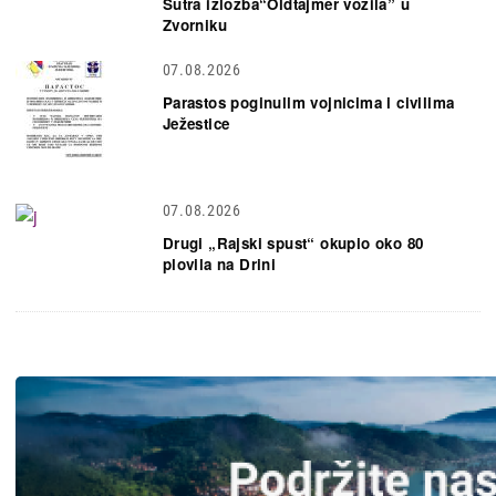
Sutra izložba“Oldtajmer vozila” u
Zvorniku
07.08.2026
Parastos poginulim vojnicima i civilima
Ježestice
07.08.2026
Drugi „Rajski spust“ okupio oko 80
plovila na Drini
Slika