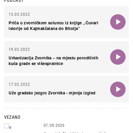
PODCAST
13.03.2022
Priča o zvorničkom soluncu iz knjige „Čuvari
istorije od Kajmakčalana do Bitolja”
19.02.2022
Urbanizacija Zvornika – na mjestu porodičnih
kuća grade se višespratnice
17.02.2022
Uže gradsko jezgro Zvornika - mjenja izgled
VEZANO
07.08.2026