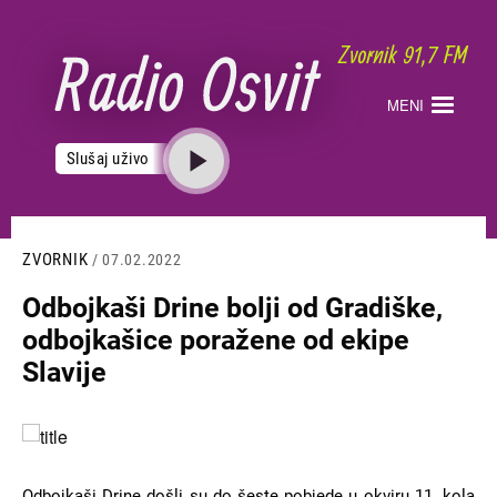
Skoči
na
glavni
sadržaj
MENI
Slušaj uživo
ZVORNIK
/ 07.02.2022
Odbojkaši Drine bolji od Gradiške,
odbojkašice poražene od ekipe
Slavije
Slika
Odbojkaši Drine došli su do šeste pobjede u okviru 11. kola