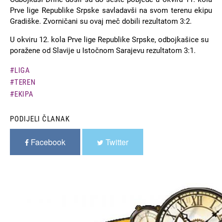
Prve lige Republike Srpske savladavši na svom terenu ekipu
Gradiške. Zvorničani su ovaj meč dobili rezultatom 3:2.
U okviru 12. kola Prve lige Republike Srpske, odbojkašice su
poražene od Slavije u Istočnom Sarajevu rezultatom 3:1.
LIGA
TEREN
EKIPA
PODIJELI ČLANAK
Facebook
Twitter