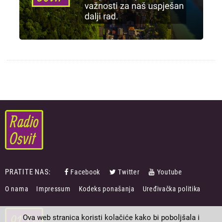
PRATITE NAS:
Facebook
Twitter
Youtube
FOOTER
O nama
Impressum
Kodeks ponašanja
Uređivačka politika
MENU
Ova web stranica koristi kolačiće kako bi poboljšala i