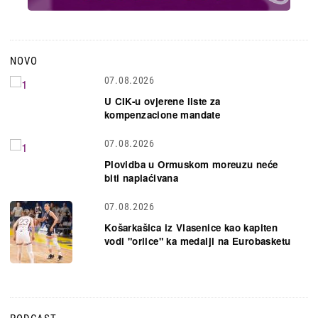
NOVO
07.08.2026
U CIK-u ovjerene liste za
kompenzacione mandate
07.08.2026
Plovidba u Ormuskom moreuzu neće
biti naplaćivana
07.08.2026
Košarkašica iz Vlasenice kao kapiten
vodi "orlice" ka medalji na Eurobasketu