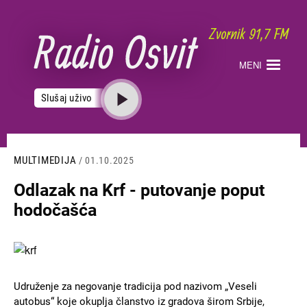
Skoči
na
glavni
sadržaj
MENI
Slušaj uživo
MULTIMEDIJA
/ 01.10.2025
Odlazak na Krf - putovanje poput
hodočašća
Slika
Udruženje za negovanje tradicija pod nazivom „Veseli
autobus“ koje okuplja članstvo iz gradova širom Srbije,