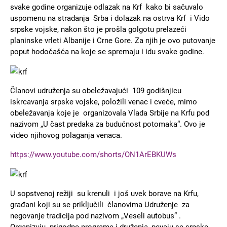
svake godine organizuje odlazak na Krf kako bi sačuvalo
uspomenu na stradanja Srba i dolazak na ostrva Krf i Vido
srpske vojske, nakon što je prošla golgotu prelazeći
planinske vrleti Albanije i Crne Gore. Za njih je ovo putovanje
poput hodočašća na koje se spremaju i idu svake godine.
Slika
Članovi udruženja su obeležavajući 109 godišnjicu
iskrcavanja srpske vojske, položili venac i cveće, mimo
obeležavanja koje je organizovala Vlada Srbije na Krfu pod
nazivom „U čast predaka za budućnost potomaka“. Ovo je
video njihovog polaganja venaca.
https://www.youtube.com/shorts/ON1ArEBKUWs
Slika
U sopstvenoj režiji su krenuli i još uvek borave na Krfu,
građani koji su se priključili članovima Udruženje za
negovanje tradicija pod nazivom „Veseli autobus“ .
Organizuju prigodne programe i druženja, pevaju se srpske