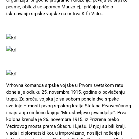
pesme, obilazi se spomen Mauzolej, pričaju priče o
iskrcavanju srpske vojske na ostrva Krf i Vido...
Slika
Slika
Slika
Vrhovna komanda srpske vojske u Prvom svetskom ratu
donela je odluku 25. novembra 1915. godine o povlačenju
trupa. Za sreću, vojska je sa sobom ponela dve srpske
svetinje – mošti prvog srpskog kralja Stefana Prvovenčanog
i najstariju ćiriličnu knjigu "Miroslavljevo jevandjelje". Prva
kolona krenula je 26. novembra 1915. iz Prizrena preko
Vezirovog mosta prema Skadru i Lješu. U njoj su bili kralj,
vlada i diplomatski kor, u improvizanoj nosiljci nošenje i