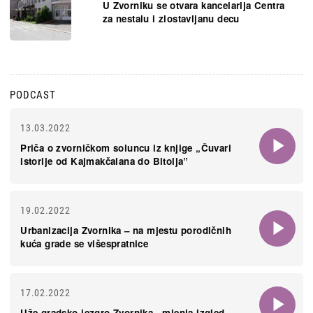
U Zvorniku se otvara kancelarija Centra
za nestalu i zlostavljanu decu
PODCAST
13.03.2022
Priča o zvorničkom soluncu iz knjige „Čuvari
istorije od Kajmakčalana do Bitolja”
19.02.2022
Urbanizacija Zvornika – na mjestu porodičnih
kuća grade se višespratnice
17.02.2022
Uže gradsko jezgro Zvornika - mjenja izgled