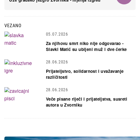
VEZANO
05.07.2026
Za njihovu smrt niko nije odgovarao -
Slavki Matić su ubijeni muž i dve ćerke
28.06.2026
Prijateljstvo, solidarnost i uvažavanje
različitosti
28.06.2026
Veče pisane riječi i prijateljstva, susreti
autora u Zvorniku