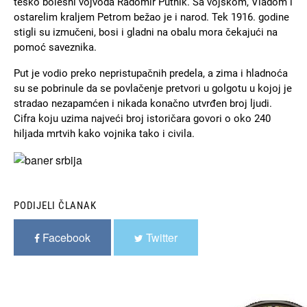
teško bolesni vojvoda Radomir Putnik. Sa vojskom, Vladom i
ostarelim kraljem Petrom bežao je i narod. Tek 1916. godine
stigli su izmučeni, bosi i gladni na obalu mora čekajući na
pomoć saveznika.
Put je vodio preko nepristupačnih predela, a zima i hladnoća
su se pobrinule da se povlačenje pretvori u golgotu u kojoj je
stradao nezapamćen i nikada konačno utvrđen broj ljudi.
Cifra koju uzima najveći broj istoričara govori o oko 240
hiljada mrtvih kako vojnika tako i civila.
Slika
PODIJELI ČLANAK
Facebook
Twitter