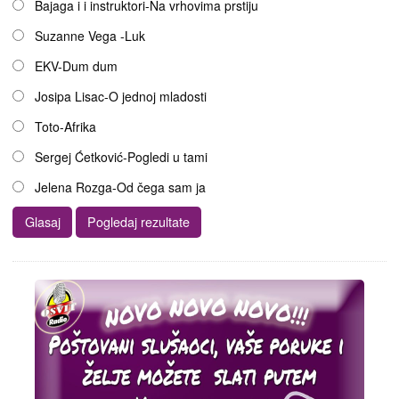
Bajaga i i instruktori-Na vrhovima prstiju
Suzanne Vega -Luk
EKV-Dum dum
Josipa Lisac-O jednoj mladosti
Toto-Afrika
Sergej Ćetković-Pogledi u tami
Jelena Rozga-Od čega sam ja