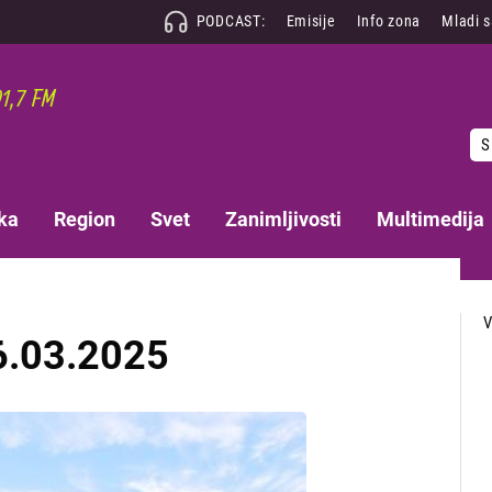
PODCAST:
Emisije
Info zona
Mladi 
S
ka
Region
Svet
Zanimljivosti
Multimedija
6.03.2025