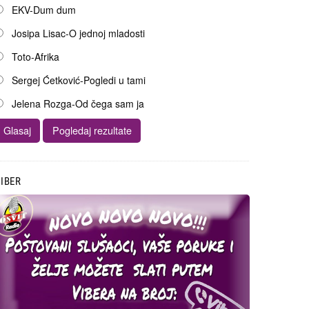
EKV-Dum dum
Josipa Lisac-O jednoj mladosti
Toto-Afrika
Sergej Ćetković-Pogledi u tami
Jelena Rozga-Od čega sam ja
IBER