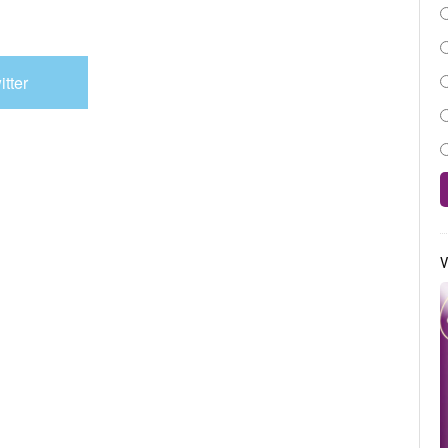
itter
V