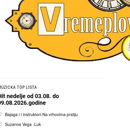
UZICKA TOP LISTA
Hit nedelje od 03.08. do
09.08.2026.godine
pcije
Bajaga i i instruktori-Na vrhovima prstiju
Suzanne Vega -Luk