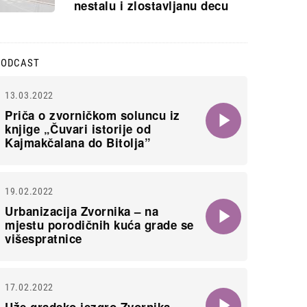
nestalu i zlostavljanu decu
PODCAST
13.03.2022
Priča o zvorničkom soluncu iz
knjige „Čuvari istorije od
Kajmakčalana do Bitolja”
19.02.2022
Urbanizacija Zvornika – na
mjestu porodičnih kuća grade se
višespratnice
17.02.2022