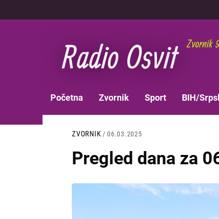
Skoči
na
glavni
sadržaj
MAIN
Početna
Zvornik
Sport
BIH/Srps
NAVIGATION
ZVORNIK
/ 06.03.2025
Pregled dana za 0
Slika