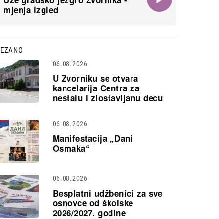
Uže gradsko jezgro Zvornika -
mjenja izgled
VEZANO
06.08.2026
U Zvorniku se otvara
kancelarija Centra za
nestalu i zlostavljanu decu
06.08.2026
Manifestacija „Dani
Osmaka“
06.08.2026
Besplatni udžbenici za sve
osnovce od školske
2026/2027. godine