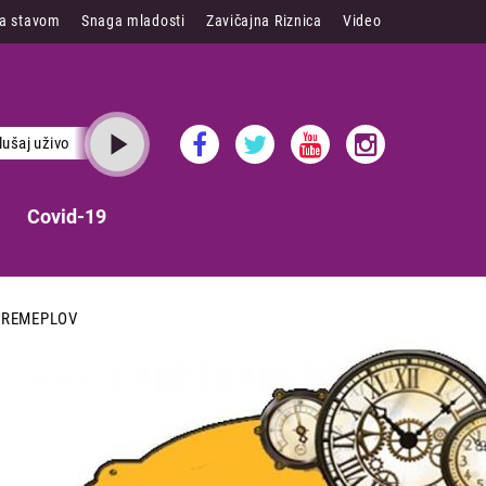
sa stavom
Snaga mladosti
Zavičajna Riznica
Video
lušaj uživo
Covid-19
VREMEPLOV