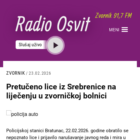
Skoči
na
glavni
sadržaj
MENI
Slušaj uživo
ZVORNIK
/ 23.02.2026
Pretučeno lice iz Srebrenice na
liječenju u zvorničkoj bolnici
Slika
Policijskoj stanici Bratunac, 22.02.2026. godine obratilo se
nepoznato lice i prijavilo narušavanje javnog reda i mira u