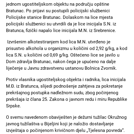
jednom ugostiteljskom objektu na području opštine
Bratunac. Po prijavi su postupili policijski službenici
Policijske stanice Bratunac. Dolaskom na lice mjesta
policijski službenici su utvrdili da je lice inicijala S.N. iz
Bratunca, fizički napalo lice inicijala M.N. iz Srebrenice.
Izvršenim alkotestiranjem kod lica M.N. utvrđeno je
prisustvo alkohola u organizmu u količini od 2,92 g/kg, a kod
lica S.N. u količini od 0,69 g/kg. Oštećeno lice se javilo u
Dom zdravlja Bratunac, nakon čega je upućeno na dalje
liječenje u Javnu zdravstvenu ustanovu Bolnica Zvornik.
Protiv vlasnika ugostiteljskog objekta i radnika, lica inicijala
M.Đ. iz Bratunca, slijedi podnošenje zahtjeva za pokretanje
prekršajnog postupka nadležnom sudu, zbog počinjenog
prekršaja iz člana 25. Zakona o javnom redu i miru Republike
Srpske.
O svemu navedenom obaviješten je dežurni tužilac Okružnog
javnog tužilaštva u Bijeljini koji je naložio dostavljanje
izvještaja o počinjenom krivičnom djelu „Tjelesna povreda“.