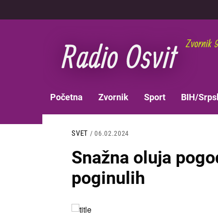
Skoči
na
glavni
sadržaj
MAIN
Početna
Zvornik
Sport
BIH/Srps
NAVIGATION
SVET
/ 06.02.2024
Snažna oluja pogod
poginulih
Slika