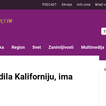
PODCAST:
Emisije
Info zona
Mladi 
S
ka
Region
Svet
Zanimljivosti
Multimedija
ila Kaliforniju, ima