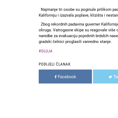
Najmanje tri osobe su poginule prilikom pad
Kaliforniju i izazvala poplave, klizišta i nesta
Zbog rekordnih padavina guverner Kalifornij
okruga. Vatrogasne ekipe su reagovale više o
naredbe za evakuaciju pojedinih brdskih nasel
gradski čelnici proglasili vanredno stanje.
OLUJA
PODIJELI ČLANAK
Facebook
Tw