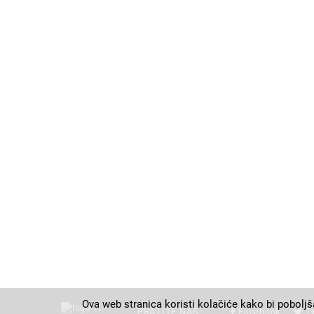
Ova web stranica koristi kolačiće kako bi poboljš
PRATITE NAS:
Facebook
T