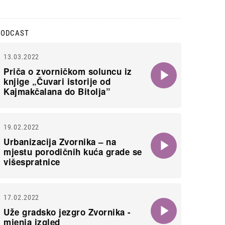
PODCAST
13.03.2022
Priča o zvorničkom soluncu iz
knjige „Čuvari istorije od
Kajmakčalana do Bitolja”
19.02.2022
Urbanizacija Zvornika – na
mjestu porodičnih kuća grade se
višespratnice
17.02.2022
Uže gradsko jezgro Zvornika -
mjenja izgled