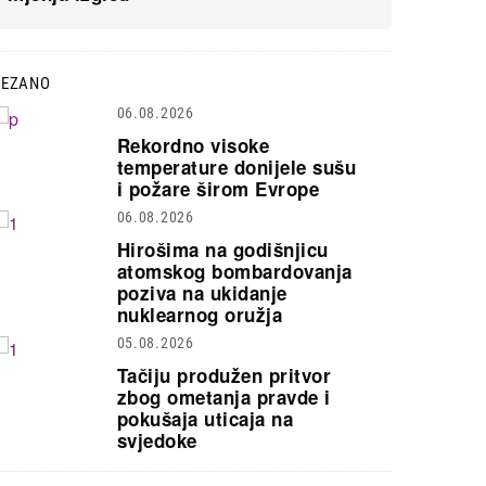
VEZANO
06.08.2026
Rekordno visoke
temperature donijele sušu
i požare širom Evrope
06.08.2026
Hirošima na godišnjicu
atomskog bombardovanja
poziva na ukidanje
nuklearnog oružja
05.08.2026
Tačiju produžen pritvor
zbog ometanja pravde i
pokušaja uticaja na
svjedoke