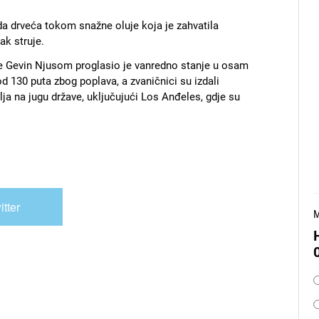
a drveća tokom snažne oluje koja je zahvatila
nak struje.
e Gevin Njusom proglasio je vanredno stanje u osam
d 130 puta zbog poplava, a zvaničnici su izdali
ja na jugu države, uključujući Los Anđeles, gdje su
itter
M
O