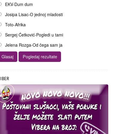
EKV-Dum dum
Josipa Lisac-O jednoj mladosti
Toto-Afrika
Sergej Ćetković-Pogledi u tami
Jelena Rozga-Od čega sam ja
IBER