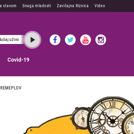
sa stavom
Snaga mladosti
Zavičajna Riznica
Video
lušaj uživo
Covid-19
VREMEPLOV