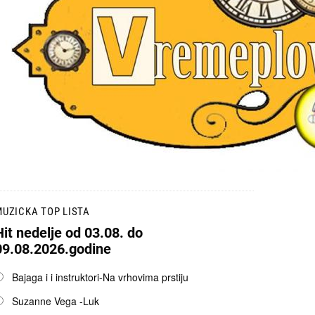
UZICKA TOP LISTA
Hit nedelje od 03.08. do
09.08.2026.godine
pcije
Bajaga i i instruktori-Na vrhovima prstiju
Suzanne Vega -Luk