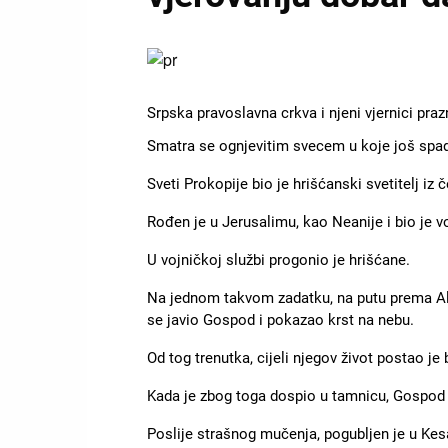
Slika
Srpska pravoslavna crkva i njeni vjernici pra
Smatra se ognjevitim svecem u koje još spadaju
Sveti Prokopije bio je hrišćanski svetitelj iz č
Rođen je u Јerusalimu, kao Neanije i bio je v
U vojničkoj službi progonio je hrišćane.
Na jednom takvom zadatku, na putu prema Alek
se javio Gospod i pokazao krst na nebu.
Od tog trenutka, cijeli njegov život postao je 
Kada je zbog toga dospio u tamnicu, Gospod 
Poslije strašnog mučenja, pogubljen je u Kes