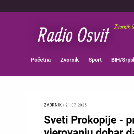
Skoči
na
glavni
sadržaj
MAIN
Početna
Zvornik
Sport
BIH/Srps
NAVIGATION
ZVORNIK
/ 21.07.2025
Sveti Prokopije -
vjerovanju dobar d