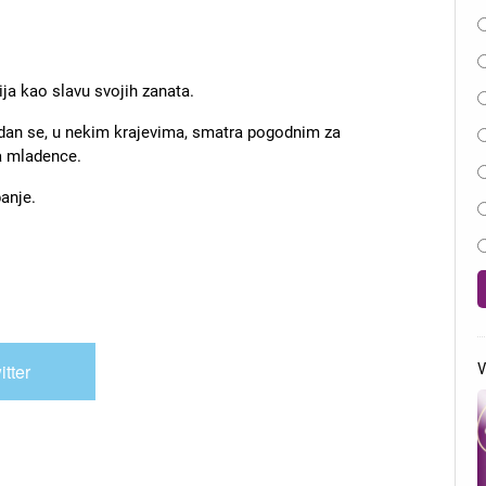
O
ja kao slavu svojih zanata.
an se, u nekim krajevima, smatra pogodnim za
ja mladence.
anje.
V
itter