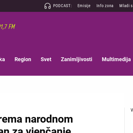
PODCAST:
Emisije
Info zona
Mladi 
ka
Region
Svet
Zanimljivosti
Multimedija
 prema narodnom
an za vjenčanje