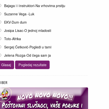
pcije
Bajaga i i instruktori-Na vrhovima prstiju
Suzanne Vega -Luk
EKV-Dum dum
Josipa Lisac-O jednoj mladosti
Toto-Afrika
Sergej Ćetković-Pogledi u tami
Jelena Rozga-Od čega sam ja
IBER