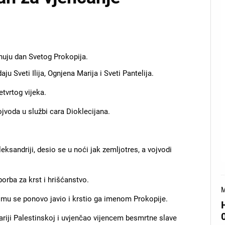
znuju dan Svetog Prokopija.
 Sveti Ilija, Ognjena Marija i Sveti Pantelija.
etvrtog vijeka.
ojvoda u službi cara Dioklecijana.
sandriji, desio se u noći jak zemljotres, a vojvodi
borba za krst i hrišćanstvo.
M
mu se ponovo javio i krstio ga imenom Prokopije.
ariji Palestinskoj i uvjenčao vijencem besmrtne slave