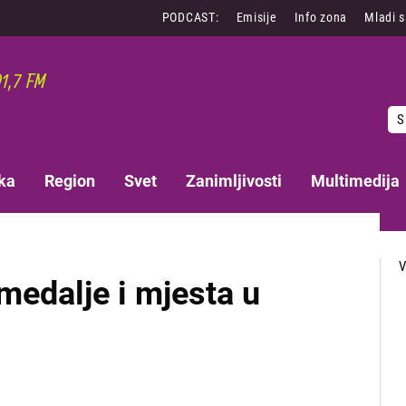
PODCAST:
Emisije
Info zona
Mladi 
S
ka
Region
Svet
Zanimljivosti
Multimedija
medalje i mjesta u