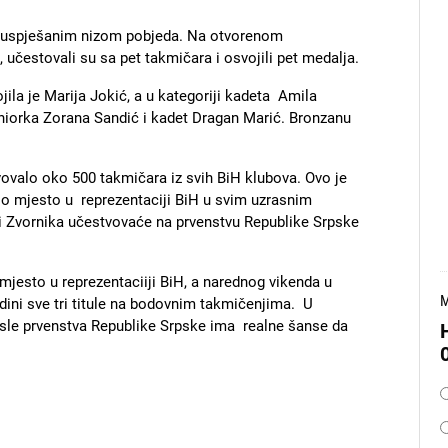
m uspješanim nizom pobjeda. Na otvorenom
čestovali su sa pet takmičara i osvojili pet medalja.
jila je Marija Jokić, a u kategoriji kadeta Amila
niorka Zorana Sandić i kadet Dragan Marić. Bronzanu
valo oko 500 takmičara iz svih BiH klubova. Ovo je
lo mjesto u reprezentaciji BiH u svim uzrasnim
i Zvornika učestvovaće na prvenstvu Republike Srpske
jesto u reprezentaciiji BiH, a narednog vikenda u
M
edini sve tri titule na bodovnim takmičenjima. U
sle prvenstva Republike Srpske ima realne šanse da
O