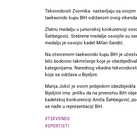
Tekvondoisti Zvornika nastavljaju sa svoji
taekwondo kupu BIH održanom ovog vikenda, u
Zlatnu medalju u juniorskoj konkurenciji osvo
Šahbegović. Srebrene medalje osvojile su se
medalju je osvojio kadet Milan Sandić.
Na otvorenom taekwondo kupu BIH je učestvo
bilo bodovno takmičenje koje je obezbjeđiva
kategorijama. Narednog vikedna tekvondoist
koje se održava u Bijeljini.
Marija Jokić je ovom pobjedom obezbijedila m
Bijeljiini ima priliku da na prvenstvu BiH obj
kadetskoj konkurenciji Amila Šahbegović, po
se nađe u reprezentaciji BiH.
TEKVONDO
SPORTISTI