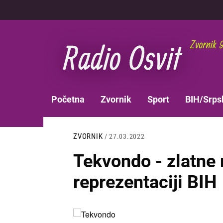
Skoči
na
glavni
sadržaj
MAIN
Početna
Zvornik
Sport
BIH/Srps
NAVIGATION
ZVORNIK
/ 27.03.2022
Tekvondo - zlatne 
reprezentaciji BIH
Slika