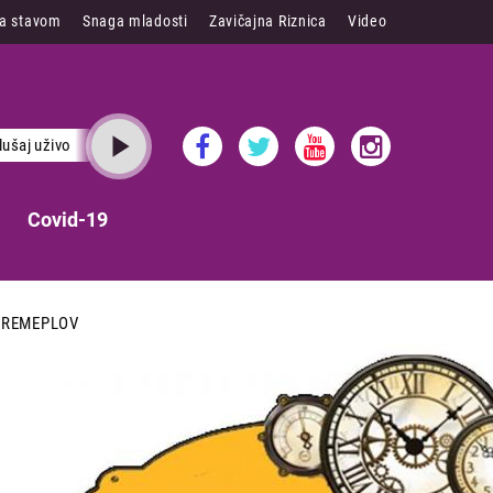
sa stavom
Snaga mladosti
Zavičajna Riznica
Video
lušaj uživo
Covid-19
VREMEPLOV