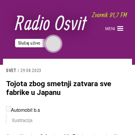
Skoči
na
glavni
sadržaj
MENI
Slušaj uživo
SVET
/ 29.08.2023
Tojota zbog smetnji zatvara sve
fabrike u Јapanu
Slika
Ilustracija