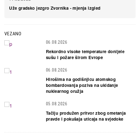
Uže gradsko jezgro Zvornika - mjenja izgled
VEZANO
06.08.2026
Rekordno visoke temperature donijele
sušu i požare širom Evrope
06.08.2026
Hirošima na godišnjicu atomskog
bombardovanja poziva na ukidanje
nuklearnog oružja
05.08.2026
Tačiju produžen pritvor zbog ometanja
pravde i pokušaja uticaja na svjedoke