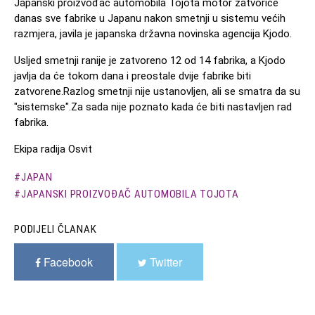
Јapanski proizvođač automobila Tojota motor zatvoriće
danas sve fabrike u Јapanu nakon smetnji u sistemu većih
razmjera, javila je japanska državna novinska agencija Kjodo.
Usljed smetnji ranije je zatvoreno 12 od 14 fabrika, a Kjodo
javlja da će tokom dana i preostale dvije fabrike biti
zatvorene.Razlog smetnji nije ustanovljen, ali se smatra da su
"sistemske".Za sada nije poznato kada će biti nastavljen rad
fabrika.
Ekipa radija Osvit
JAPAN
ЈAPANSKI PROIZVOĐAČ AUTOMOBILA TOJOTA
PODIJELI ČLANAK
Facebook
Twitter