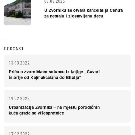
06.08.2026
U Zvorniku se otvara kancelarija Centra
za nestalu i zlostavljanu decu
PODCAST
13.03.2022
Priča o zvorničkom soluncu iz knjige „Čuvari
istorije od Kajmakčalana do Bitolja”
19.02.2022
Urbanizacija Zvornika – na mjestu porodičnih
kuća grade se višespratnice
17.02.2022