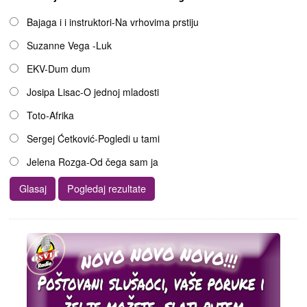
Opcije
Bajaga i i instruktori-Na vrhovima prstiju
Suzanne Vega -Luk
EKV-Dum dum
Josipa Lisac-O jednoj mladosti
Toto-Afrika
Sergej Ćetković-Pogledi u tami
Jelena Rozga-Od čega sam ja