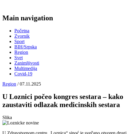
Main navigation
Početna
Zvornik
Sport
BIH/Srpska
Region
Svet
Zanimljivosti
Multimedija
Covid-19
Region
/ 07.11.2025
U Loznici počeo kongres sestara – kako
zaustaviti odlazak medicinskih sestara
Slika
U Zdravstvenom centru „Loznica“ sinoć je svečano otvoren drugi