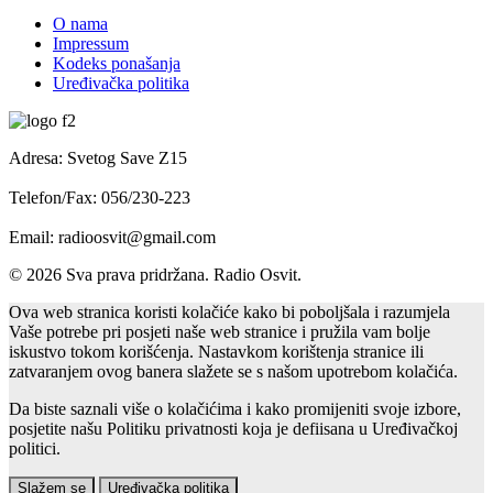
O nama
Impressum
Kodeks ponašanja
Uređivačka politika
Adresa: Svetog Save Z15
Telefon/Fax: 056/230-223
Email: radioosvit@gmail.com
© 2026 Sva prava pridržana. Radio Osvit.
Ova web stranica koristi kolačiće kako bi poboljšala i razumjela
Vaše potrebe pri posjeti naše web stranice i pružila vam bolje
iskustvo tokom korišćenja. Nastavkom korištenja stranice ili
zatvaranjem ovog banera slažete se s našom upotrebom kolačića.
Da biste saznali više o kolačićima i kako promijeniti svoje izbore,
posjetite našu Politiku privatnosti koja je defiisana u Uređivačkoj
politici.
Slažem se
Uređivačka politika