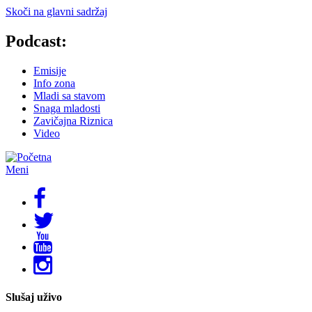
Skoči na glavni sadržaj
Podcast:
Emisije
Info zona
Mladi sa stavom
Snaga mladosti
Zavičajna Riznica
Video
Meni
Slušaj uživo