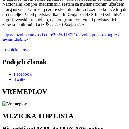
Nacionalni kongres medicinskih sestara sa međunarodnim učešćem
u organizaciji Udruženja zdravstvenih radnika Loznice koji će trajati
do nedelje. Pored predstavnika udruženja iz cele Srbije i svih bivših
jugoslovenskih republika, na kongresu učestvuju i predstavnici
zdravstvenih radnika iz Švedske i Švajcarske.
https://loznickenovosti.com/2025/11/07/u-loznici-poceo-kongres-
sestara-kako-z/
Lozničke novosti
Podijeli članak
Facebook
Twitter
VREMEPLOV
MUZICKA TOP LISTA
Hit nedelje od 03.08. do 09.08.2026.godine