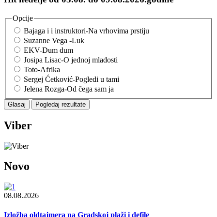
Opcije
Bajaga i i instruktori-Na vrhovima prstiju
Suzanne Vega -Luk
EKV-Dum dum
Josipa Lisac-O jednoj mladosti
Toto-Afrika
Sergej Ćetković-Pogledi u tami
Jelena Rozga-Od čega sam ja
Viber
Novo
08.08.2026
Izložba oldtajmera na Gradskoj plaži i defile