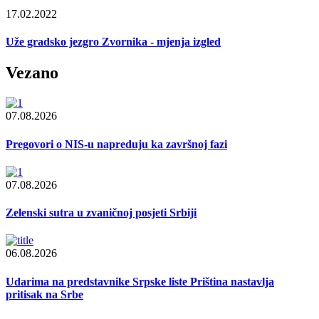
17.02.2022
Uže gradsko jezgro Zvornika - mjenja izgled
Vezano
07.08.2026
Pregovori o NIS-u napreduju ka završnoj fazi
07.08.2026
Zelenski sutra u zvaničnoj posjeti Srbiji
06.08.2026
Udarima na predstavnike Srpske liste Priština nastavlja
pritisak na Srbe