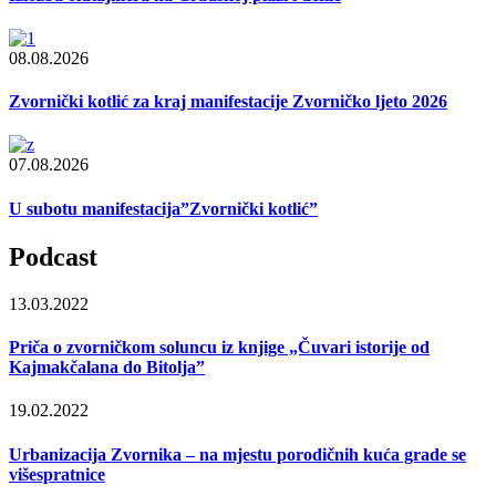
08.08.2026
Zvornički kotlić za kraj manifestacije Zvorničko ljeto 2026
07.08.2026
U subotu manifestacija”Zvornički kotlić”
Podcast
13.03.2022
Priča o zvorničkom soluncu iz knjige „Čuvari istorije od
Kajmakčalana do Bitolja”
19.02.2022
Urbanizacija Zvornika – na mjestu porodičnih kuća grade se
višespratnice