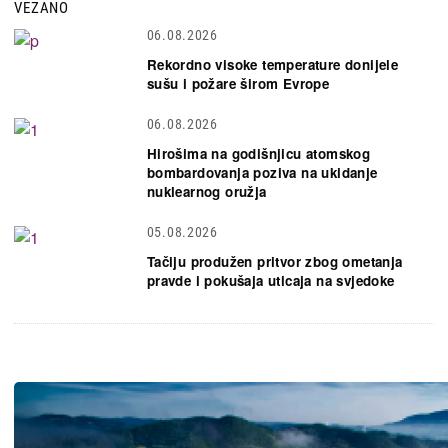
VEZANO
06.08.2026
Rekordno visoke temperature donijele
sušu i požare širom Evrope
06.08.2026
Hirošima na godišnjicu atomskog
bombardovanja poziva na ukidanje
nuklearnog oružja
05.08.2026
Tačiju produžen pritvor zbog ometanja
pravde i pokušaja uticaja na svjedoke
Slika