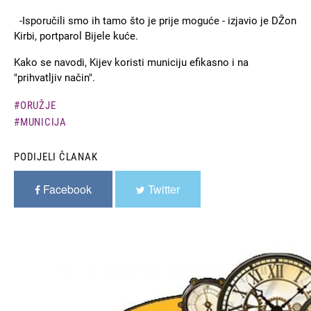
-Isporučili smo ih tamo što je prije moguće - izjavio je DŽon
Kirbi, portparol Bijele kuće.
Kako se navodi, Kijev koristi municiju efikasno i na
"prihvatljiv način".
ORUŽJE
MUNICIJA
PODIJELI ČLANAK
Facebook
Twitter