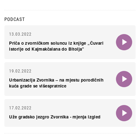
PODCAST
13.03.2022
Priča o zvorničkom soluncu iz knjige „Čuvari
istorije od Kajmakčalana do Bitolja”
19.02.2022
Urbanizacija Zvornika – na mjestu porodičnih
kuća grade se višespratnice
17.02.2022
Uže gradsko jezgro Zvornika - mjenja izgled