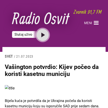
Skoči
na
glavni
sadržaj
MENI
Slušaj uživo
SVET
/ 21.07.2023
Vašington potvrdio: Kijev počeo da
koristi kasetnu municiju
Slika
Bijela kuća je potvrdila da je Ukrajina počela da koristi
kasetnu municiju koju su isporučile SAD prije sedam dana.