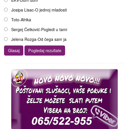
EKV-Dum dum
Josipa Lisac-O jednoj mladosti
Toto-Afrika
Sergej Ćetković-Pogledi u tami
Jelena Rozga-Od čega sam ja