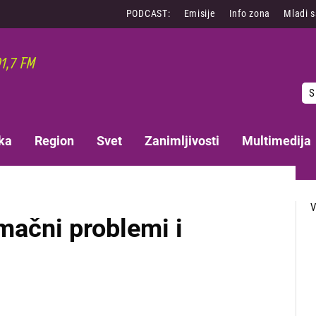
PODCAST:
Emisije
Info zona
Mladi 
S
ka
Region
Svet
Zanimljivosti
Multimedija
omačni problemi i