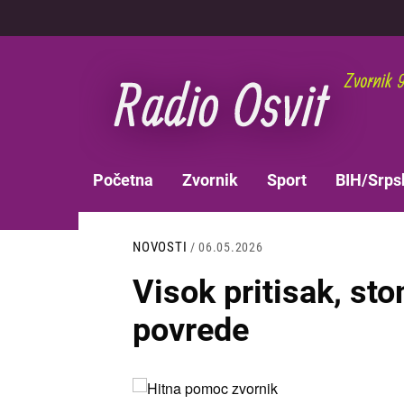
Skoči
na
glavni
sadržaj
MAIN
Početna
Zvornik
Sport
BIH/Srps
NAVIGATION
NOVOSTI
/ 06.05.2026
Visok pritisak, st
povrede
Slika