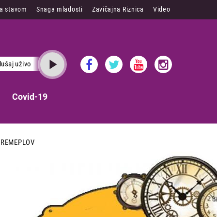
sa stavom
Snaga mladosti
Zavičajna Riznica
Video
lušaj uživo
Covid-19
VREMEPLOV