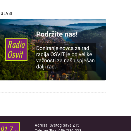
OGLASI
Adresa: Svetog Save Z15
Telefon/Fax: 056/230-223