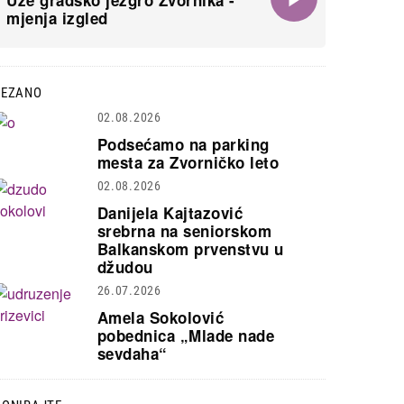
Uže gradsko jezgro Zvornika -
mjenja izgled
VEZANO
02.08.2026
Podsećamo na parking
mesta za Zvorničko leto
02.08.2026
Danijela Kajtazović
srebrna na seniorskom
Balkanskom prvenstvu u
džudou
26.07.2026
Amela Sokolović
pobednica „Mlade nade
sevdaha“