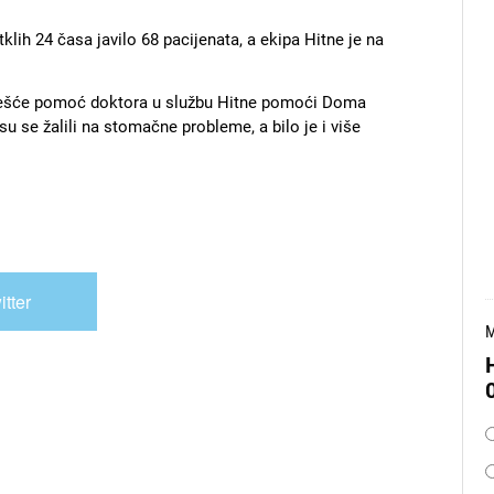
lih 24 časa javilo 68 pacijenata, a ekipa Hitne je na
ajčešće pomoć doktora u službu Hitne pomoći Doma
i su se žalili na stomačne probleme, a bilo je i više
itter
M
O