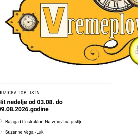
UZICKA TOP LISTA
Hit nedelje od 03.08. do
09.08.2026.godine
pcije
Bajaga i i instruktori-Na vrhovima prstiju
Suzanne Vega -Luk