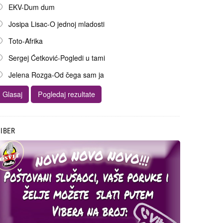
EKV-Dum dum
Josipa Lisac-O jednoj mladosti
Toto-Afrika
Sergej Ćetković-Pogledi u tami
Jelena Rozga-Od čega sam ja
IBER