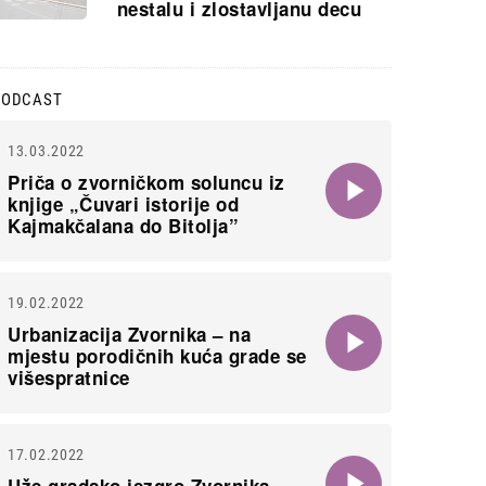
nestalu i zlostavljanu decu
PODCAST
13.03.2022
Priča o zvorničkom soluncu iz
knjige „Čuvari istorije od
Kajmakčalana do Bitolja”
19.02.2022
Urbanizacija Zvornika – na
mjestu porodičnih kuća grade se
višespratnice
17.02.2022