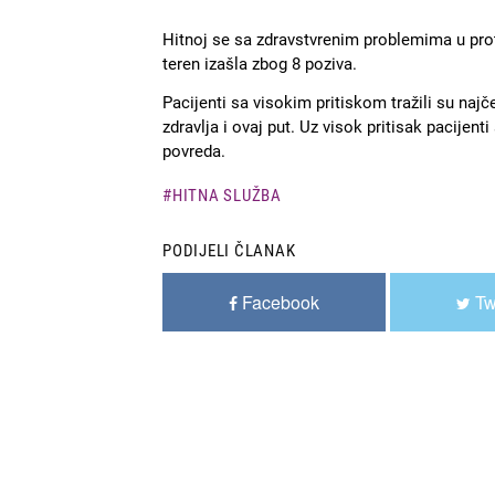
Hitnoj se sa zdravstvrenim problemima u protk
teren izašla zbog 8 poziva.
Pacijenti sa visokim pritiskom tražili su n
zdravlja i ovaj put. Uz visok pritisak pacijent
povreda.
HITNA SLUŽBA
PODIJELI ČLANAK
Facebook
Tw