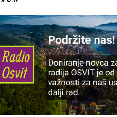
DONIRAJTE
lika