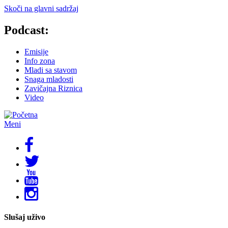
Skoči na glavni sadržaj
Podcast:
Emisije
Info zona
Mladi sa stavom
Snaga mladosti
Zavičajna Riznica
Video
Meni
Slušaj uživo