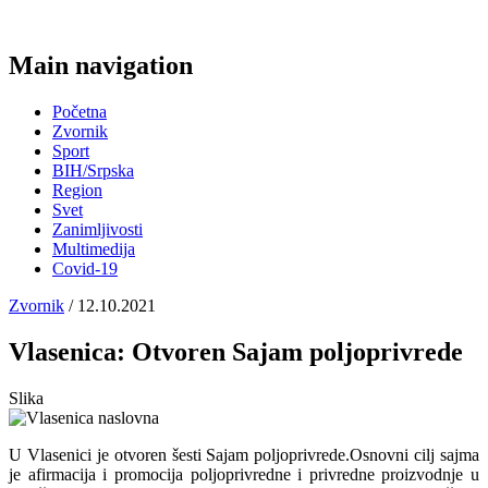
Main navigation
Početna
Zvornik
Sport
BIH/Srpska
Region
Svet
Zanimljivosti
Multimedija
Covid-19
Zvornik
/ 12.10.2021
Vlasenica: Otvoren Sajam poljoprivrede
Slika
U Vlasenici je otvoren šesti Sajam poljoprivrede.Osnovni cilj sajma
je afirmacija i promocija poljoprivredne i privredne proizvodnje u