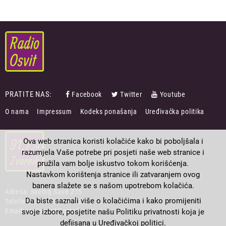
PRATITE NAS:
Facebook
Twitter
Youtube
FOOTER
O nama
Impressum
Kodeks ponašanja
Uređivačka politika
MENU
Ova web stranica koristi kolačiće kako bi poboljšala i
razumjela Vaše potrebe pri posjeti naše web stranice i
pružila vam bolje iskustvo tokom korišćenja.
Nastavkom korištenja stranice ili zatvaranjem ovog
banera slažete se s našom upotrebom kolačića.
Adresa: Svetog Save Z15
Da biste saznali više o kolačićima i kako promijeniti
Telefon/Fax: 056/230-223
Email: radioosvit@gmail.com
svoje izbore, posjetite našu Politiku privatnosti koja je
defiisana u Uređivačkoj politici.