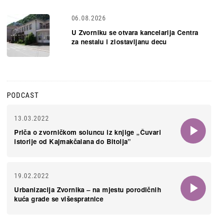
06.08.2026
U Zvorniku se otvara kancelarija Centra
za nestalu i zlostavljanu decu
PODCAST
13.03.2022
Priča o zvorničkom soluncu iz knjige „Čuvari
istorije od Kajmakčalana do Bitolja”
19.02.2022
Urbanizacija Zvornika – na mjestu porodičnih
kuća grade se višespratnice