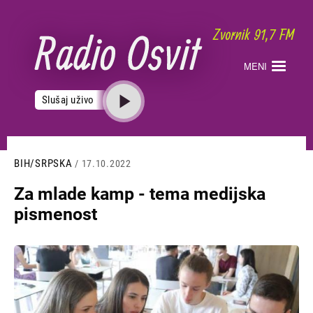
Skoči
na
glavni
sadržaj
MENI
Slušaj uživo
BIH/SRPSKA
/ 17.10.2022
Za mlade kamp - tema medijska
pismenost
Slika