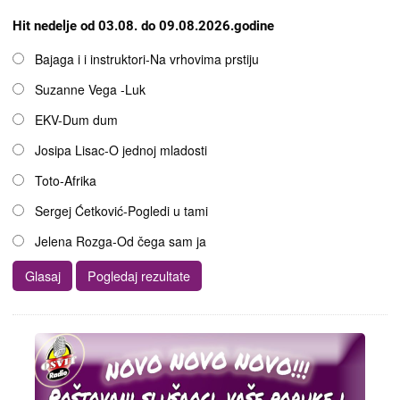
Hit nedelje od 03.08. do 09.08.2026.godine
Opcije
Bajaga i i instruktori-Na vrhovima prstiju
Suzanne Vega -Luk
EKV-Dum dum
Josipa Lisac-O jednoj mladosti
Toto-Afrika
Sergej Ćetković-Pogledi u tami
Jelena Rozga-Od čega sam ja