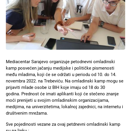
Mediacentar Sarajevo organizuje petodnevni omladinski
kamp posvećen jačanju medijske i političke pismenosti
među mladima, koji će se održati u periodu od 10. do 14.
novembra 2022. na Trebeviću. Na omladinski kamp mogu se
prijaviti mlade osobe iz BIH koje imaju od 18 do 30
godina. Prednost će imati aplikanti koji će stečeno znanje
moći prenijeti u svojim omladinskim organizacijama,
medijima, na univerzitetima, lokalnoj zajednici, na internetu i
društvenim mrežama.
Sve pojedinosti vezane za ovaj petdnevni omladinski kamp
su na linku :