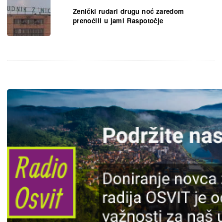
Zenički rudari drugu noć zaredom
prenoćili u jami Raspotočje
Slika