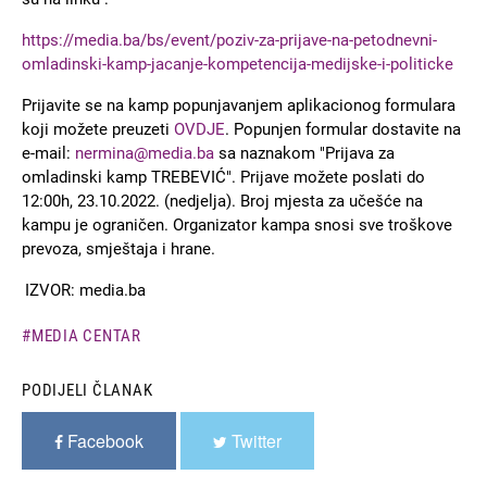
https://media.ba/bs/event/poziv-za-prijave-na-petodnevni-
omladinski-kamp-jacanje-kompetencija-medijske-i-politicke
Prijavite se na kamp popunjavanjem aplikacionog formulara
koji možete preuzeti
OVDJE
. Popunjen formular dostavite na
e-mail:
nermina@media.ba
sa naznakom "Prijava za
omladinski kamp TREBEVIĆ". Prijave možete poslati do
12:00h, 23.10.2022. (nedjelja). Broj mjesta za učešće na
kampu je ograničen. Organizator kampa snosi sve troškove
prevoza, smještaja i hrane.
IZVOR: media.ba
MEDIA CENTAR
PODIJELI ČLANAK
Facebook
Twitter