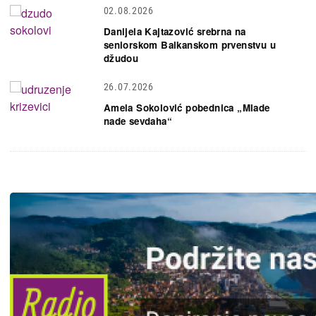
02.08.2026
Danijela Kajtazović srebrna na
seniorskom Balkanskom prvenstvu u
džudou
26.07.2026
Amela Sokolović pobednica „Mlade
nade sevdaha“
Slika