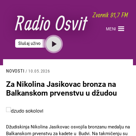
Skoči
na
glavni
sadržaj
MENI
Slušaj uživo
NOVOSTI
/ 10.05.2026
Za Nikolina Jasikovac bronza na
Balkanskom prvenstvu u džudou
Slika
Džudiskinja Nikolina Jasikovac osvojila bronzanu medalju na
Balkanskom prvenstvu za kadete u Budvi. Na takmičenju su