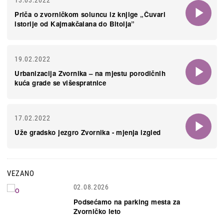
13.03.2022
Priča o zvorničkom soluncu iz knjige „Čuvari
istorije od Kajmakčalana do Bitolja”
19.02.2022
Urbanizacija Zvornika – na mjestu porodičnih
kuća grade se višespratnice
17.02.2022
Uže gradsko jezgro Zvornika - mjenja izgled
VEZANO
02.08.2026
Podsećamo na parking mesta za
Zvorničko leto