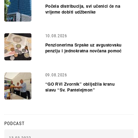
Počela distribucija, svi učenici će na
vrijeme dobiti udžbenike
10.08.2026
Penzionerima Srpske uz avgustovsku
penziju i jednokratna novčana pomoć
09.08.2026
“GO RVI Zvornik” obilježila krsnu
slavu “Sv. Pantelejmon”
PODCAST