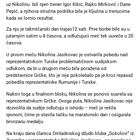
uz Nikolinu bili njen trener Igor Kikić, Rajko Mirković i Dane
Pepić, a njihova stručna podrška bila je ključna u trenucima
kada se lomio rezultat.
Za nju je takmičarski dan trajao12 sati. Prve borbe bile su u
jutarnjim satim u 8 časova, a odlučujući meč tek uuveče u 20
časova.
U prvom meču Nikolina Jasikovac je ostvarila pobedu nad
reprezentativkom Turske problematičnom sudijskom
odlukom, da bi u drugom meču bila poražena od
predstavnice Grčke, što je nije pokolebalo pa je kroz repasaž
pobedila reprezentativke Rumunije i Turske.
​Nakon toga u finalnom bloku, Nikolina se ponovo susrela sa
reprezentativkom Grčke. Ovoga puta, Nikolina Jasikovac nije
dozvolila da sudije odlučuju o ishodu – meč je rešila
iponom, čime je stavila tačku na maratonski dan i osigurala
bronzanu medalju.
Na kraju dana članica Omladinskog džudo kluba „Sokolovi“ iz