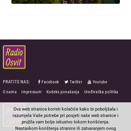
PRATITE NAS:
Facebook
Twitter
Youtube
FOOTER
O nama
Impressum
Kodeks ponašanja
Uređivačka politika
MENU
Ova web stranica koristi kolačiće kako bi poboljšala i
razumjela Vaše potrebe pri posjeti naše web stranice i
pružila vam bolje iskustvo tokom korišćenja.
Nastavkom korištenja stranice ili zatvaranjem ovog