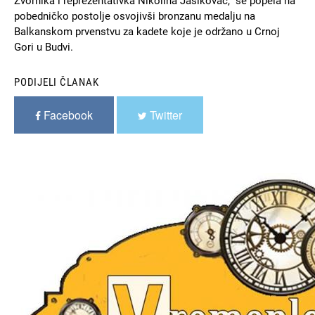
Zvornika i reprezentativka Nikolina Jasikovac, se popela na
pobedničko postolje osvojivši bronzanu medalju na
Balkanskom prvenstvu za kadete koje je održano u Crnoj
Gori u Budvi.
PODIJELI ČLANAK
Facebook
Twitter