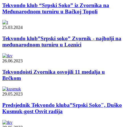
Tekvondo klub “Srpski Soko” iz Zvornika na
Međunarodnom turniru u Bačkoj Topoli
25.03.2024
Tekvondo klub”Srpski soko” Zvornik - najbolji na
međunarodnom turniru u Loznici
26.06.2023
Tekvondoisti Zvornika osvojili 11 medalja u
Brčkom
29.05.2023
Predsjednik Tekvondo kluba”Srpski Soko", Duško
Kusmuk-gost Osvit radija