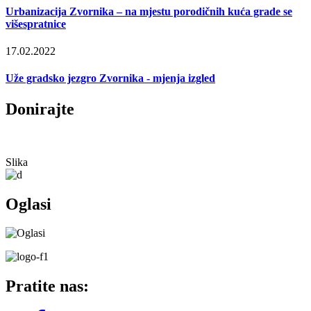
Urbanizacija Zvornika – na mjestu porodičnih kuća grade se
višespratnice
17.02.2022
Uže gradsko jezgro Zvornika - mjenja izgled
Donirajte
Slika
Oglasi
Pratite nas: