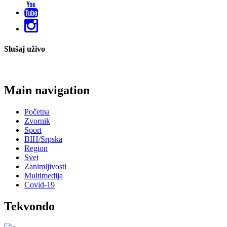
Slušaj uživo
Main navigation
Početna
Zvornik
Sport
BIH/Srpska
Region
Svet
Zanimljivosti
Multimedija
Covid-19
Tekvondo