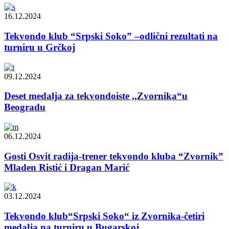
16.12.2024
Tekvondo klub “Srpski Soko” –odlični rezultati na
turniru u Grčkoj
09.12.2024
Deset medalja za tekvondoiste ,,Zvornika“u
Beogradu
06.12.2024
Gosti Osvit radija-trener tekvondo kluba “Zvornik”
Mladen Ristić i Dragan Marić
03.12.2024
Tekvondo klub“Srpski Soko“ iz Zvornika-četiri
medalja na turniru u Bugarskoj