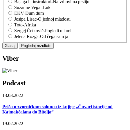
Bajaga i i instruktori-Na vrhovima prstiju
Suzanne Vega -Luk
EKV-Dum dum
Josipa Lisac-O jednoj mladosti
Toto-Afrika
Sergej Ćetković-Pogledi u tami
Jelena Rozga-Od čega sam ja
Viber
Podcast
13.03.2022
Priča o zvorničkom soluncu iz knjige „Čuvari istorije od
Kajmakčalana do Bitolja”
19.02.2022