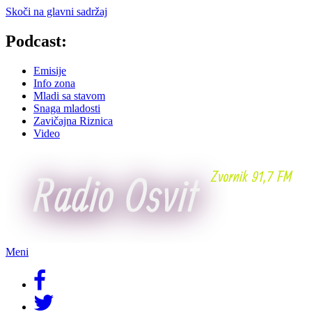
Skoči na glavni sadržaj
Podcast:
Emisije
Info zona
Mladi sa stavom
Snaga mladosti
Zavičajna Riznica
Video
Meni