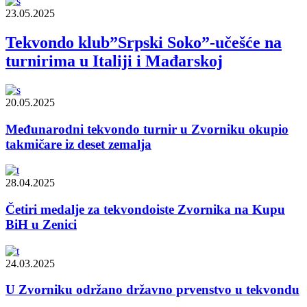
23.05.2025
Tekvondo klub”Srpski Soko”-učešće na
turnirima u Italiji i Mađarskoj
20.05.2025
Međunarodni tekvondo turnir u Zvorniku okupio
takmičare iz deset zemalja
28.04.2025
Četiri medalje za tekvondoiste Zvornika na Kupu
BiH u Zenici
24.03.2025
U Zvorniku održano državno prvenstvo u tekvondu