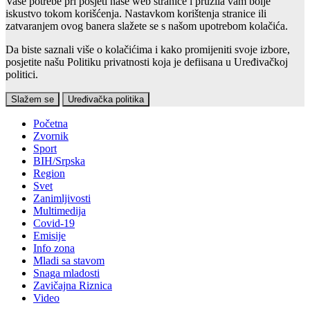
Vaše potrebe pri posjeti naše web stranice i pružila vam bolje
iskustvo tokom korišćenja. Nastavkom korištenja stranice ili
zatvaranjem ovog banera slažete se s našom upotrebom kolačića.
Da biste saznali više o kolačićima i kako promijeniti svoje izbore,
posjetite našu Politiku privatnosti koja je defiisana u Uređivačkoj
politici.
Slažem se
Uređivačka politika
Početna
Zvornik
Sport
BIH/Srpska
Region
Svet
Zanimljivosti
Multimedija
Covid-19
Emisije
Info zona
Mladi sa stavom
Snaga mladosti
Zavičajna Riznica
Video