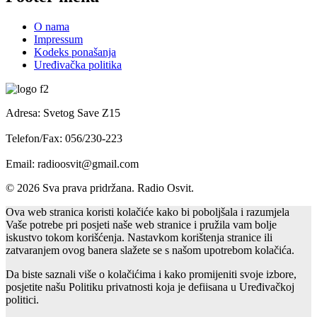
O nama
Impressum
Kodeks ponašanja
Uređivačka politika
Adresa: Svetog Save Z15
Telefon/Fax: 056/230-223
Email: radioosvit@gmail.com
© 2026 Sva prava pridržana. Radio Osvit.
Ova web stranica koristi kolačiće kako bi poboljšala i razumjela
Vaše potrebe pri posjeti naše web stranice i pružila vam bolje
iskustvo tokom korišćenja. Nastavkom korištenja stranice ili
zatvaranjem ovog banera slažete se s našom upotrebom kolačića.
Da biste saznali više o kolačićima i kako promijeniti svoje izbore,
posjetite našu Politiku privatnosti koja je defiisana u Uređivačkoj
politici.