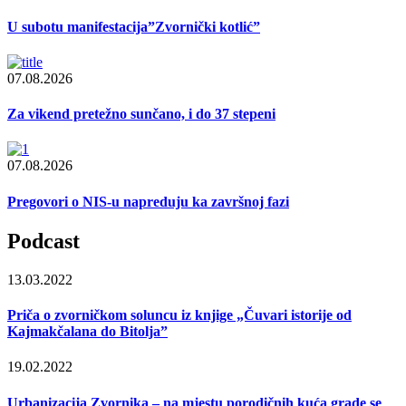
U subotu manifestacija”Zvornički kotlić”
07.08.2026
Za vikend pretežno sunčano, i do 37 stepeni
07.08.2026
Pregovori o NIS-u napreduju ka završnoj fazi
Podcast
13.03.2022
Priča o zvorničkom soluncu iz knjige „Čuvari istorije od
Kajmakčalana do Bitolja”
19.02.2022
Urbanizacija Zvornika – na mjestu porodičnih kuća grade se