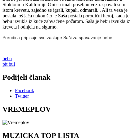
Stoktonu u Kaliforniji. Oni su imali posebnu vezu: spavali su u
istom krevetu, zajedno se igrali, kupali, odmarali... Ali ta veza je
postala još jača nakon što je Saša postala porodični heroj, kada je
bebu izvukla iz kuće zahvaćene požarom. Saša je bebu izvukla iz
kreveta i odnjela na sigurno.
Porodica pripisuje sve zasluge Saši za spasavanje bebe.
beba
pit bul
Podijeli članak
Facebook
Twitter
VREMEPLOV
MUZICKA TOP LISTA