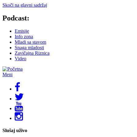
Skoči na glavni sadržaj
Podcast:
Emisije
Info zona
Mladi sa stavom
Snaga mladosti
Zavičajna Riznica
Video
Meni
Slušaj uživo