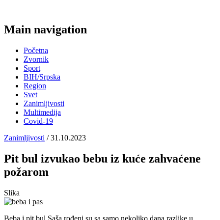
Main navigation
Početna
Zvornik
Sport
BIH/Srpska
Region
Svet
Zanimljivosti
Multimedija
Covid-19
Zanimljivosti
/ 31.10.2023
Pit bul izvukao bebu iz kuće zahvaćene
požarom
Slika
Beba i pit bul Saša rođeni su sa samo nekoliko dana razlike u