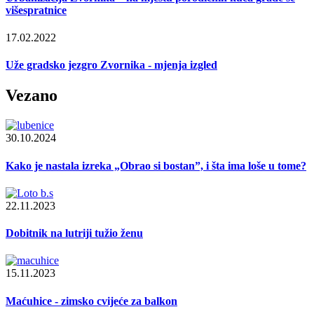
višespratnice
17.02.2022
Uže gradsko jezgro Zvornika - mjenja izgled
Vezano
30.10.2024
Kako je nastala izreka „Obrao si bostan”, i šta ima loše u tome?
22.11.2023
Dobitnik na lutriji tužio ženu
15.11.2023
Maćuhice - zimsko cvijeće za balkon