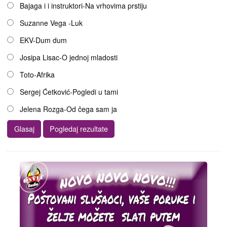
Opcije
Bajaga i i instruktori-Na vrhovima prstiju
Suzanne Vega -Luk
EKV-Dum dum
Josipa Lisac-O jednoj mladosti
Toto-Afrika
Sergej Ćetković-Pogledi u tami
Jelena Rozga-Od čega sam ja