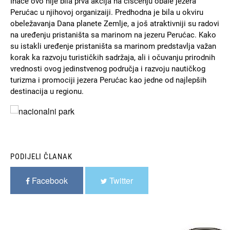
Inače ovo nije bila prva akcija na čišćenju obale jezera
Perućac u njihovoj organizaiji. Predhodna je bila u okviru
obeležavanja Dana planete Zemlje, a još atraktivniji su radovi
na uređenju pristaništa sa marinom na jezeru Perućac. Kako
su istakli uređenje pristaništa sa marinom predstavlja važan
korak ka razvoju turističkih sadržaja, ali i očuvanju prirodnih
vrednosti ovog jedinstvenog područja i razvoju nautičkog
turizma i promociji jezera Perućac kao jedne od najlepših
destinacija u regionu.
Slika
PODIJELI ČLANAK
Facebook
Twitter