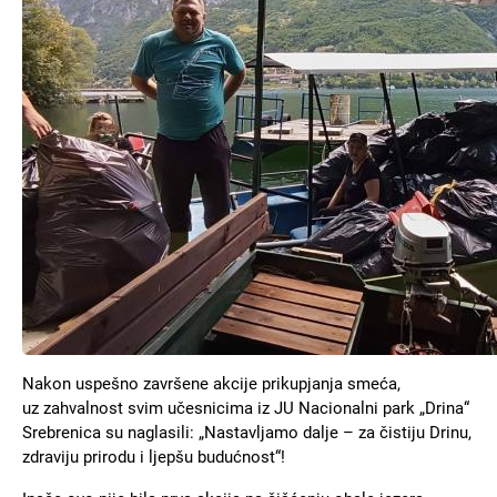
Nakon uspešno završene akcije prikupjanja smeća,
uz zahvalnost svim učesnicima iz JU Nacionalni park „Drina“
Srebrenica su naglasili: „Nastavljamo dalje – za čistiju Drinu,
zdraviju prirodu i ljepšu budućnost“!