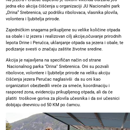
jedna eko akcija čišćenja u organizaciji JU Nacionalni park
„Drina“ Srebrenica, uz podršku ribolovaca, vlasnika plovila,
volontera i ljubitelja prirode.
Zajedničkim snagama prikupljene su velike količine otpada
sa obale i iz jezera i realizovan cilj akcije,očuvanje prirodnih
lepota Drine i Perućca, uklanjanje otpada sa jezera i obale, te
podizanje svesti o značaju zaštite životne sredine.
Akcija je najavljena na specifičan način od strane
Nacionalnog parka "Drina" Srebrenica. Oni su pozvali
ribolovce, volontere i ljubitelje prirode na veliku akciju
čišćenja jezera Perućac naglasivši da su oni kao
organizatori obezbedili vreće za smeće, koordinaciju i
raspored zona, evidenciju prikupljenog otpada, ali da će
platiti troškove goriva za plovila učesnika i da svi učesnici
dobijaju dnevnicu od 50 КM po čamcu.
Slika