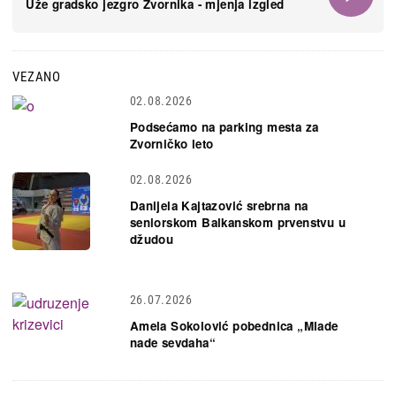
Uže gradsko jezgro Zvornika - mjenja izgled
VEZANO
02.08.2026
Podsećamo na parking mesta za
Zvorničko leto
02.08.2026
Danijela Kajtazović srebrna na
seniorskom Balkanskom prvenstvu u
džudou
26.07.2026
Amela Sokolović pobednica „Mlade
nade sevdaha“