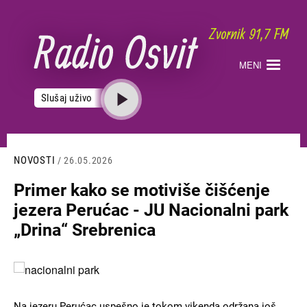
Skoči
na
glavni
sadržaj
MENI
Slušaj uživo
NOVOSTI
/ 26.05.2026
Primer kako se motiviše čišćenje
jezera Perućac - JU Nacionalni park
„Drina“ Srebrenica
Slika
Na jezeru Perućac uspešno je tokom vikenda održana još