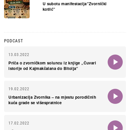
U subotu manifestacija”Zvornički
kotlić”
PODCAST
13.03.2022
Priča o zvorničkom soluncu iz knjige „Čuvari
istorije od Kajmakčalana do Bitolja”
19.02.2022
Urbanizacija Zvornika – na mjestu porodičnih
kuća grade se višespratnice
17.02.2022