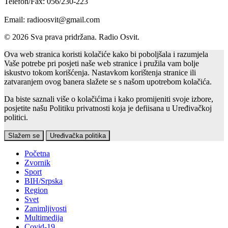
Telefon/Fax: 056/230-223
Email: radioosvit@gmail.com
© 2026 Sva prava pridržana. Radio Osvit.
Ova web stranica koristi kolačiće kako bi poboljšala i razumjela
Vaše potrebe pri posjeti naše web stranice i pružila vam bolje
iskustvo tokom korišćenja. Nastavkom korištenja stranice ili
zatvaranjem ovog banera slažete se s našom upotrebom kolačića.
Da biste saznali više o kolačićima i kako promijeniti svoje izbore,
posjetite našu Politiku privatnosti koja je defiisana u Uređivačkoj
politici.
Slažem se
Uređivačka politika
Početna
Zvornik
Sport
BIH/Srpska
Region
Svet
Zanimljivosti
Multimedija
Covid-19