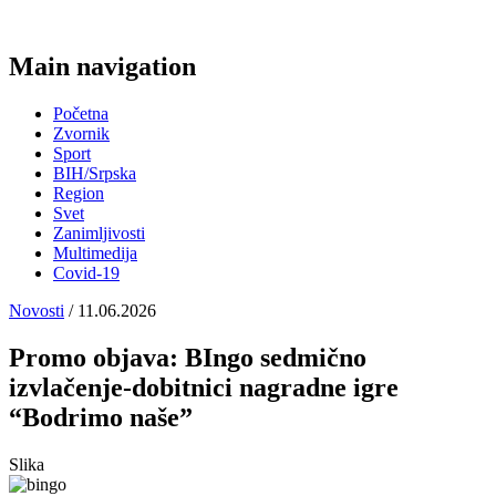
Main navigation
Početna
Zvornik
Sport
BIH/Srpska
Region
Svet
Zanimljivosti
Multimedija
Covid-19
Novosti
/ 11.06.2026
Promo objava: BIngo sedmično
izvlačenje-dobitnici nagradne igre
“Bodrimo naše”
Slika