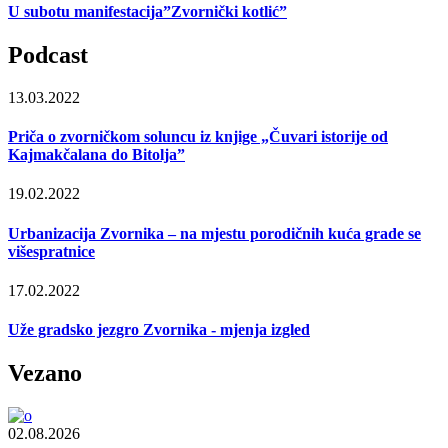
U subotu manifestacija”Zvornički kotlić”
Podcast
13.03.2022
Priča o zvorničkom soluncu iz knjige „Čuvari istorije od
Kajmakčalana do Bitolja”
19.02.2022
Urbanizacija Zvornika – na mjestu porodičnih kuća grade se
višespratnice
17.02.2022
Uže gradsko jezgro Zvornika - mjenja izgled
Vezano
02.08.2026