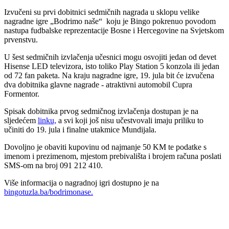
Izvučeni su prvi dobitnici sedmičnih nagrada u sklopu velike
nagradne igre „Bodrimo naše“ koju je Bingo pokrenuo povodom
nastupa fudbalske reprezentacije Bosne i Hercegovine na Svjetskom
prvenstvu.
U šest sedmičnih izvlačenja učesnici mogu osvojiti jedan od devet
Hisense LED televizora, isto toliko Play Station 5 konzola ili jedan
od 72 fan paketa. Na kraju nagradne igre, 19. jula bit će izvučena
dva dobitnika glavne nagrade - atraktivni automobil Cupra
Formentor.
Spisak dobitnika prvog sedmičnog izvlačenja dostupan je na
sljedećem
linku,
a svi koji još nisu učestvovali imaju priliku to
učiniti do 19. jula i finalne utakmice Mundijala.
Dovoljno je obaviti kupovinu od najmanje 50 KM te podatke s
imenom i prezimenom, mjestom prebivališta i brojem računa poslati
SMS-om na broj 091 212 410.
Više informacija o nagradnoj igri dostupno je na
bingotuzla.ba/bodrimonase.