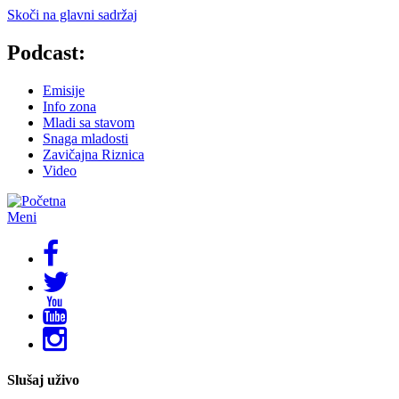
Skoči na glavni sadržaj
Podcast:
Emisije
Info zona
Mladi sa stavom
Snaga mladosti
Zavičajna Riznica
Video
Meni
Slušaj uživo