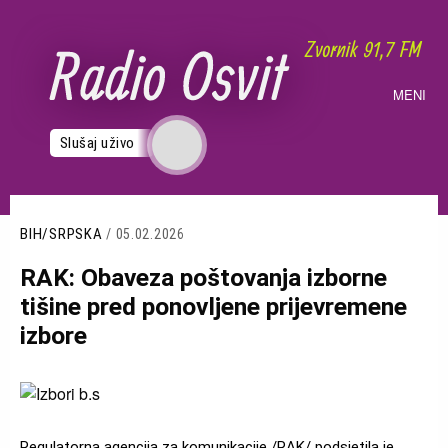
Skoči
na
glavni
sadržaj
MENI
Slušaj uživo
BIH/SRPSKA
/ 05.02.2026
RAK: Obaveza poštovanja izborne
tišine pred ponovljene prijevremene
izbore
Slika
Regulatorna agencija za komunikacije /RAK/ podsjetila je