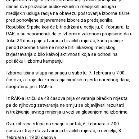
danas sve pružaoce audio-vizuelnih medijskih usluga i
medijskih usluga radija na obavezu poštovanja izborne tišine
pred ponovljene prijevremene izbore za predsjednika
Republike Srpske koji će biti održani u nedjelju, 8. februara. Iz
RAK-a su napomenuli da je Izbornim zakonom propisano da u
toku 24 časa prije otvaranja biračkih mjesta, kada počinje
period izborne tišine ne može biti nikakvog medijskog
izvještavanja o bilo kakvoj aktivnosti koja se odnosi na
političku i izbornu kampanju.
Izborna tišina stupa na snagu u subotu, 7. februara u 7.00
časova, a traje do zatvaranja biračkih mjesta narednog dana,
saopšteno je iz RAK-a.
Iz RAK-a ističu da 48 časova prija otvaranja biračkih mjesta
pa do njihovog zatvaranja ne smiju se objavljivati rezultati
istraživanja javnog mnjenja u vezi sa glasanjem na izborima.
Ova zabrana stupa na snagu u petak, 6. februara u 7.00
časova i traje do zatvaranja biračkih mjesta, u nedjelju, 8.
februara u 19.00 časova.