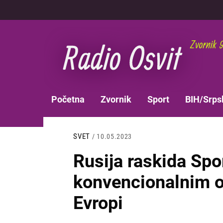
Skoči
na
glavni
sadržaj
MAIN
Početna
Zvornik
Sport
BIH/Srps
NAVIGATION
SVET
/ 10.05.2023
Rusija raskida Sp
konvencionalnim 
Evropi