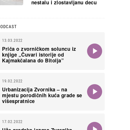
nestalu i zlostavljanu decu
PODCAST
13.03.2022
Priča o zvorničkom soluncu iz
knjige „Čuvari istorije od
Kajmakčalana do Bitolja”
19.02.2022
Urbanizacija Zvornika – na
mjestu porodičnih kuća grade se
višespratnice
17.02.2022