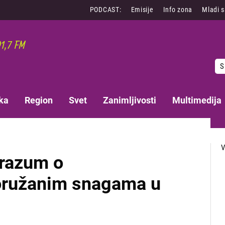
PODCAST:
Emisije
Info zona
Mladi 
S
ka
Region
Svet
Zanimljivosti
Multimedija
orazum o
oružanim snagama u