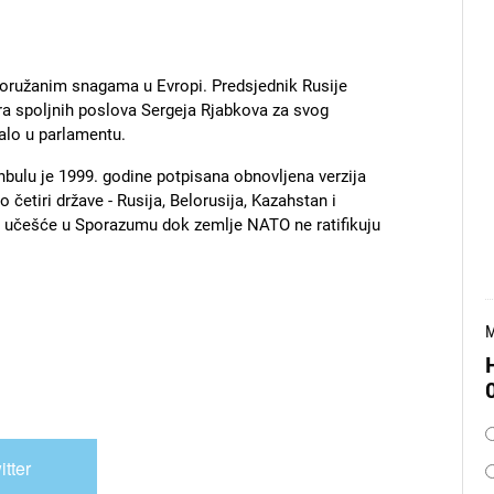
oružanim snagama u Evropi. Predsjednik Rusije
ra spoljnih poslova Sergeja Rjabkova za svog
alo u parlamentu.
nbulu je 1999. godine potpisana obnovljena verzija
etiri države - Rusija, Belorusija, Kazahstan i
a učešće u Sporazumu dok zemlje NATO ne ratifikuju
M
O
itter