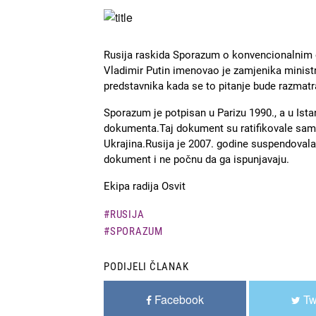
Slika
Rusija raskida Sporazum o konvencionalnim 
Vladimir Putin imenovao je zamjenika minist
predstavnika kada se to pitanje bude razmatr
Sporazum je potpisan u Parizu 1990., a u Ista
dokumenta.Taj dokument su ratifikovale samo č
Ukrajina.Rusija je 2007. godine suspendoval
dokument i ne počnu da ga ispunjavaju.
Ekipa radija Osvit
RUSIJA
SPORAZUM
PODIJELI ČLANAK
Facebook
Tw