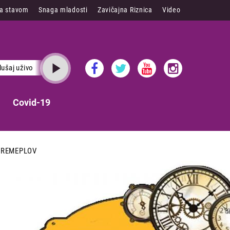
sa stavom
Snaga mladosti
Zavičajna Riznica
Video
lušaj uživo
Covid-19
VREMEPLOV