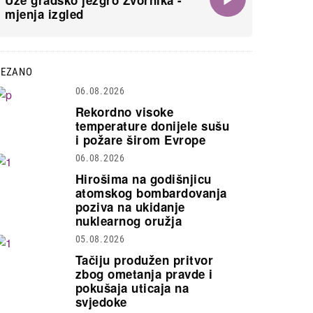
Uže gradsko jezgro Zvornika -
mjenja izgled
VEZANO
06.08.2026
Rekordno visoke
temperature donijele sušu
i požare širom Evrope
06.08.2026
Hirošima na godišnjicu
atomskog bombardovanja
poziva na ukidanje
nuklearnog oružja
05.08.2026
Tačiju produžen pritvor
zbog ometanja pravde i
pokušaja uticaja na
svjedoke