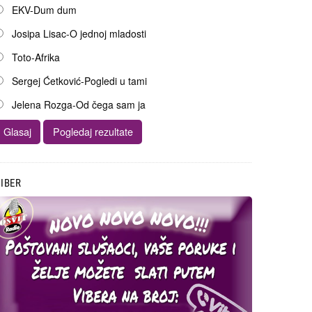
EKV-Dum dum
Josipa Lisac-O jednoj mladosti
Toto-Afrika
Sergej Ćetković-Pogledi u tami
Jelena Rozga-Od čega sam ja
IBER