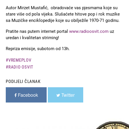
Autor Mirzet Mustafić, obradovaće vas pjesmama koje su
stare više od pola vijeka. Slušaćete hitove pop i rok muzike
sa Muzičke enciklopedije koje su obilježile 1970-71 godinu.
Pratite nas putem internet portal
www.radioosvit.com
uz
uredan i kvalitetan striming!
Repriza emisije, subotom od 13h.
VREMEPLOV
RADIO OSVIT
PODIJELI ČLANAK
Facebook
Twitter