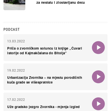
za nestalu i zlostavljanu decu
PODCAST
13.03.2022
Priča o zvorničkom soluncu iz knjige „Čuvari
istorije od Kajmakčalana do Bitolja”
19.02.2022
Urbanizacija Zvornika – na mjestu porodičnih
kuća grade se višespratnice
17.02.2022
Uže gradsko jezgro Zvornika - mjenja izgled