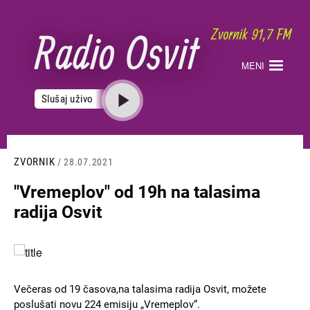
Skoči
na
glavni
sadržaj
MENI
Slušaj uživo
ZVORNIK
/ 28.07.2021
"Vremeplov" od 19h na talasima
radija Osvit
Slika
Večeras od 19 časova,na talasima radija Osvit, možete
poslušati novu 224 emisiju „Vremeplov“.