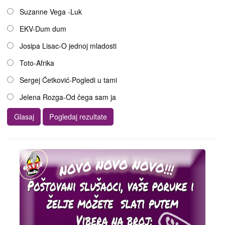
Suzanne Vega -Luk
EKV-Dum dum
Josipa Lisac-O jednoj mladosti
Toto-Afrika
Sergej Ćetković-Pogledi u tami
Jelena Rozga-Od čega sam ja