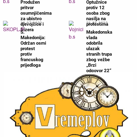
Produžen
Optužnice
pritvor
protiv 12
osumnjičenima
osoba zbog
za ubistvo
nasilja na
12.07.2022
23.03.2022
djevojčice i
protestima
frizera
Makedonska
S.
vlada
Makedonija:
odobrila
Održan osmi
ulazak
protest
stranih trupa
protiv
zbog vežbe
francuskog
„Brzi
prijedloga
odgovor 22“