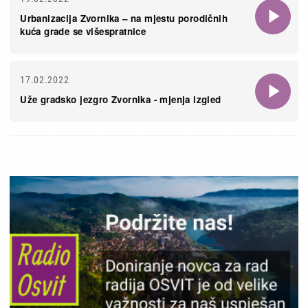
Urbanizacija Zvornika – na mjestu porodičnih
kuća grade se višespratnice
17.02.2022
Uže gradsko jezgro Zvornika - mjenja izgled
Slika