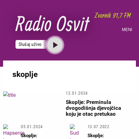
Skoči
na
glavni
sadržaj
MENI
Slušaj uživo
skoplje
12.01.2024
Skoplje: Preminula
dvogodišnja djevojčica
koju je otac pretukao
05.01.2024
13.07.2022
Skoplje:
Skoplje: