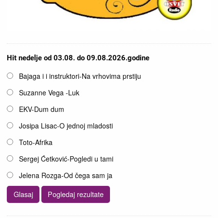
Hit nedelje od 03.08. do 09.08.2026.godine
Opcije
Bajaga i i instruktori-Na vrhovima prstiju
Suzanne Vega -Luk
EKV-Dum dum
Josipa Lisac-O jednoj mladosti
Toto-Afrika
Sergej Ćetković-Pogledi u tami
Jelena Rozga-Od čega sam ja