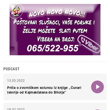
PODCAST
13.03.2022
Priča o zvorničkom soluncu iz knjige „Čuvari
istorije od Kajmakčalana do Bitolja”
19.02.2022