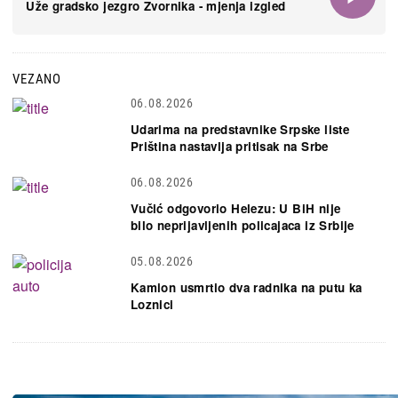
Uže gradsko jezgro Zvornika - mjenja izgled
VEZANO
06.08.2026
Udarima na predstavnike Srpske liste
Priština nastavlja pritisak na Srbe
06.08.2026
Vučić odgovorio Helezu: U BiH nije
bilo neprijavljenih policajaca iz Srbije
05.08.2026
Kamion usmrtio dva radnika na putu ka
Loznici