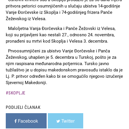
pritvora petorici osumnjičenih u slučaju ubistva 14-godišnje
Vanje Đorčevske iz Skoplja i 74-godišnjeg frizera Panče
Žeževskog iz Velesa.
Maloljetna Vanja Đorčevska i Panče Žežovski iz Velesa,
koji su prijavljeni kao nestali 27., odnosno 24. novembra,
pronađeni su mrtvi kod Skoplja i Velesa 3. decembra.
Prvoosumnjičeni za ubistvo Vanje Đorčevske i Panča
Žeževskog, uhapšen je 5. decembra u Turskoj, pošto je za
njim raspisana međunarodna potjernica. Tursko javno
tužilaštvo je u dopisu makedonskom pravosuđu istaklo da je
Lj. P. pritvor određen kako bi se omogućilo njegovo izručenje
Sjevernoj Makedoniji.
SKOPLJE
PODIJELI ČLANAK
Facebook
Twitter