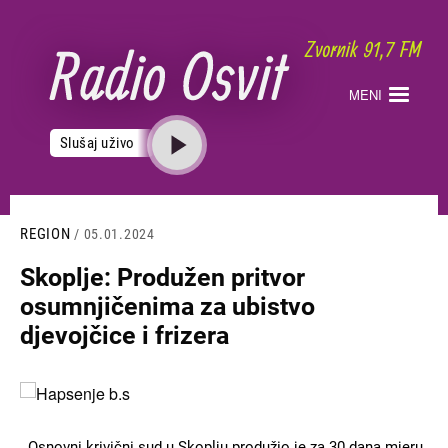
Skoči
na
glavni
sadržaj
MENI
Slušaj uživo
REGION
/ 05.01.2024
Skoplje: Produžen pritvor
osumnjičenima za ubistvo
djevojčice i frizera
Slika
Osnovni krivični sud u Skoplju produžio je za 30 dana mjeru