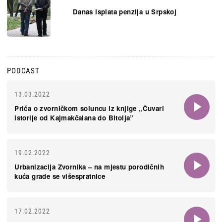
Danas isplata penzija u Srpskoj
PODCAST
13.03.2022
Priča o zvorničkom soluncu iz knjige „Čuvari
istorije od Kajmakčalana do Bitolja”
19.02.2022
Urbanizacija Zvornika – na mjestu porodičnih
kuća grade se višespratnice
17.02.2022