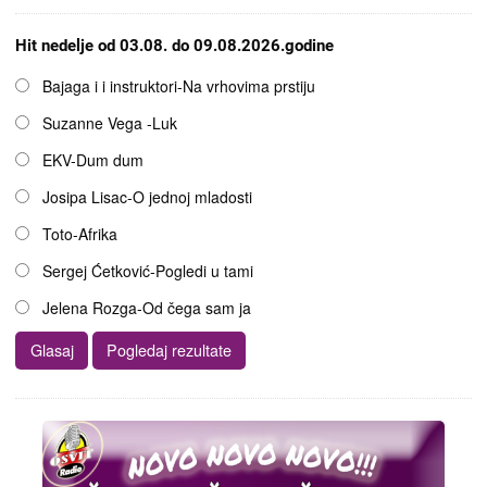
Hit nedelje od 03.08. do 09.08.2026.godine
Opcije
Bajaga i i instruktori-Na vrhovima prstiju
Suzanne Vega -Luk
EKV-Dum dum
Josipa Lisac-O jednoj mladosti
Toto-Afrika
Sergej Ćetković-Pogledi u tami
Jelena Rozga-Od čega sam ja