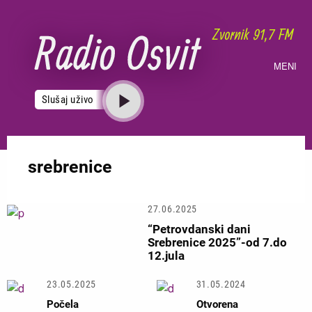
Skoči
na
glavni
sadržaj
MENI
Slušaj uživo
srebrenice
27.06.2025
“Petrovdanski dani
Srebrenice 2025”-od 7.do
12.jula
23.05.2025
31.05.2024
Počela
Otvorena