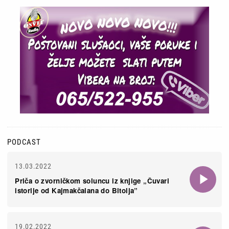
PODCAST
13.03.2022
Priča o zvorničkom soluncu iz knjige „Čuvari
istorije od Kajmakčalana do Bitolja”
19.02.2022