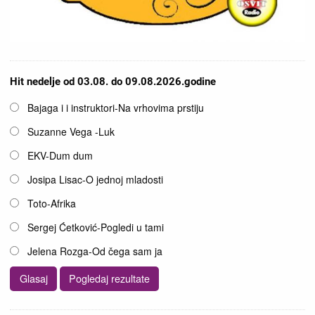
Hit nedelje od 03.08. do 09.08.2026.godine
Opcije
Bajaga i i instruktori-Na vrhovima prstiju
Suzanne Vega -Luk
EKV-Dum dum
Josipa Lisac-O jednoj mladosti
Toto-Afrika
Sergej Ćetković-Pogledi u tami
Jelena Rozga-Od čega sam ja