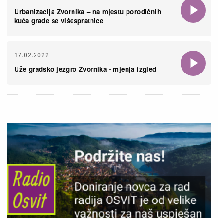
Urbanizacija Zvornika – na mjestu porodičnih
kuća grade se višespratnice
17.02.2022
Uže gradsko jezgro Zvornika - mjenja izgled
Slika